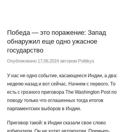
Перейти
Новости
Ещё
к
один
содержимому
сайт
на
Победа — это поражение: Запад
WordPress
обнаружил еще одно ужасное
государство
Опубликовано
17.06.2024
автором
Politikys
У нас не одно событие, касающееся Индии, а два:
неделю назад и вот сейчас. Начнем с первого. То
есть с грозного приговора The Washington Post по
поводу только что оглашенных тогда итогов
парламентских выборов в Индии.
Приговор такой: в Индии сказали свое слово
избиратели. Он не хотят автократии. Премьер-