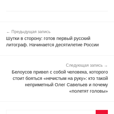
Навигация
Н
Предыдущая запись
о
по
Шутки в сторону: готов первый русский
в
записям
литограф. Начинается десятилетие России
о
с
т
и
Следующая запись
Белоусов привел с собой человека, которого
стоит бояться «нечистым на руку»: кто такой
неприметный Олег Савельев и почему
«полетят головы»