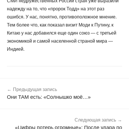
СМИ недружественных России стран уже выразили
надежду на то, что «пророк Тодд» на этот раз
ошибся. У нас, понятно, противоположное мнение.
Тем более что, как показал визит Моди к Путину, к
Китаю у нас добавился еще один союз — с третьей
экономикой и самой населенной страной мира —
Индией.
Навигация
Н
Предыдущая запись
о
по
Они ТАМ есть: «Солнышко моё…»
в
записям
о
с
т
Следующая запись
и
«Цифры потерь огромные»: После удара по