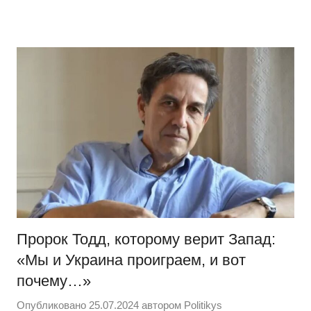
Перейти
Новости
Ещё
к
один
содержимому
сайт
на
WordPress
Пророк Тодд, которому верит Запад:
«Мы и Украина проиграем, и вот
почему…»
Опубликовано
25.07.2024
автором
Politikys