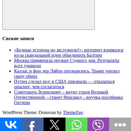
Поиск
Свежие записи
«Бедные эстонцы не заслужили!»: интернет взорвался
из-за скандальной идеи объединить Балтию
Москва применила оружие Судного дня. Результаты
всех удивили
Каллас и фон дер Ляйен опозорились. Трамп унизил
сразу обеих
Путин сделал ход: в США признали — отказаться
опаснее, чем согласиться
Советовать Зеленскому – внуку героя Великой
Отечественной – станет Фриланд – внучка пособника
Гитлера
WordPress Theme: Donovan by
ThemeZee
.