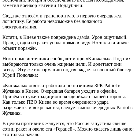
заметил военкор Евгений Поддубный:
Сюда же отнесём и транспортную, в первую очередь ж/д
логистику. Её работа невозможна без должного
электропитания.
Кстати, в Киеве также повреждена дамба. Урон ощутимый.
Правда, одна из ракет упала прямо в воду. Но так или иначе
объект поражён.
Некоторые источники сообщают и про «Кинжалы». Под них
выбираются только очень жирные цели. И долетают они
всегда. Эту же информацию подтверждает и военный блогер
Юрий Подоляка:
«Кинжалы» опять отработали по позициям ЗРК Patriot в
Жулянах в Киеве. Очередная батарея уходит в офлайн.
Причём это уже традиционная «двойка» с нашей стороны.
Как только ПВО Киева во время очередного удара
разряжается и вскрывается, следует вынос очередных Patriot в
Жулянах.
В целом противник жалуется, что Россия запустила свыше
сотни ракет и около ста «Гераней». Можно сказать лишь одно:
это только начало.