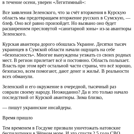
в течение осени, уверен «Легитимный»:
Все заявления Зеленского, что за счёт вторжения в Курскую
область мы предотвращаем вторжение русских в Сумскую, —
блеф. Оно всё равно произойдет. Но вызвано оно будет
расширением пресловутой «санитарной зоны» из-за авантюры
Зеленского.
Курская авантюра дорого обошлась Украине. Десятки тысяч
украинцев в Сумской области начали ощущать на себе
«безопасность». Многие вынуждены уезжать со своих родных
мест. В регион прилетает всё и постоянно. Область полыхает.
Власть при этом врёт остальной части страны, что всё хорошо,
безопасно, всем помогают, дают денег и жильё. В реальности
всех обманули.
Зеленский и его окружение в очередной, тысячный раз
соврали своему народу. Неожиданно? Да и это только начало
последствий от Курской авантюры. Зима близко,
— пишут украинские инсайдеры.
Время пришло
Тем временем в Госдуме призвали уничтожать натовские
беспилотники в Чёрном море. И это спустя 2,5 года СВО.