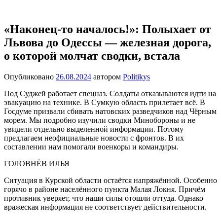
Перейти
Новости
Ещё
к
один
содержимому
«Наконец-то началось!»: Полыхает от
сайт
Львова до Одессы — железная дорога,
на
WordPress
о которой молчат сводки, встала
Опубликовано
26.08.2024
автором
Politikys
Под Суджей работает спецназ. Солдаты отказываются идти на
эвакуацию на технике. В Сумкую область прилетает всё. В
Госдуме призвали сбивать натовских разведчиков над Чёрным
морем. Мы подробно изучили сводки Минобороны и не
увидели отдельно выделенной информации. Потому
предлагаем неофициальные новости с фронтов. В их
составлении нам помогали военкоры и командиры.
ГОЛОВНЁВ ИЛЬЯ
Ситуация в Курской области остаётся напряжённой. Особенно
горячо в районе населённого пункта Малая Локня. Причём
противник уверяет, что наши силы отошли оттуда. Однако
вражеская информация не соответствует действительности.