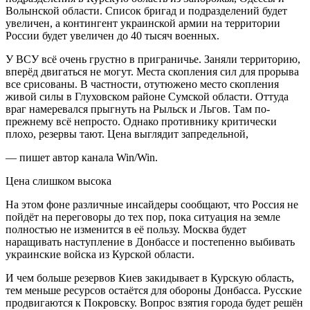
Волынской области. Список бригад и подразделений будет
увеличен, а контингент украинской армии на территории
России будет увеличен до 40 тысяч военных.
У ВСУ всё очень грустно в приграничье. Заняли территорию,
вперёд двигаться не могут. Места скопления сил для прорыва
все срисованы. В частности, отутюжено место скопления
живой силы в Глуховском районе Сумской области. Оттуда
враг намеревался прыгнуть на Рыльск и Льгов. Там по-
прежнему всё непросто. Однако противнику критически
плохо, резервы тают. Цена выглядит запредельной,
— пишет автор канала Win/Win.
Цена слишком высока
На этом фоне различные инсайдеры сообщают, что Россия не
пойдёт на переговоры до тех пор, пока ситуация на земле
полностью не изменится в её пользу. Москва будет
наращивать наступление в Донбассе и постепенно выбивать
украинские войска из Курской области.
И чем больше резервов Киев закидывает в Курскую область,
тем меньше ресурсов остаётся для обороны Донбасса. Русские
продвигаются к Покровску. Вопрос взятия города будет решён