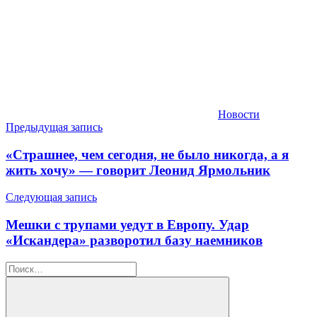
Новости
Навигация
Предыдущая запись
по
«Страшнее, чем сегодня, не было никогда, а я
записям
жить хочу» — говорит Леонид Ярмольник
Следующая запись
Мешки с трупами уедут в Европу. Удар
«Искандера» разворотил базу наемников
Найти: