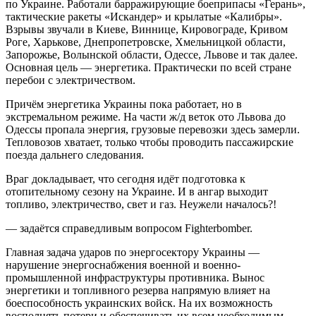
по Украине. Работали барражирующие боеприпасы «Герань»,
тактические ракеты «Искандер» и крылатые «Калибры».
Взрывы звучали в Киеве, Виннице, Кировограде, Кривом
Роге, Харькове, Днепропетровске, Хмельницкой области,
Запорожье, Волынской области, Одессе, Львове и так далее.
Основная цель — энергетика. Практически по всей стране
перебои с электричеством.
Причём энергетика Украины пока работает, но в
экстремальном режиме. На части ж/д веток ото Львова до
Одессы пропала энергия, грузовые перевозки здесь замерли.
Тепловозов хватает, только чтобы проводить пассажирские
поезда дальнего следования.
Враг докладывает, что сегодня идёт подготовка к
отопительному сезону на Украине. И в ангар выходит
топливо, электричество, свет и газ. Неужели началось?!
— задаётся справедливым вопросом Fighterbomber.
Главная задача ударов по энергосектору Украины —
нарушение энергоснабжения военной и военно-
промышленной инфраструктуры противника. Вынос
энергетики и топливного резерва напрямую влияет на
боеспособность украинских войск. На их возможность
восполнять потери и обеспечивать их всем необходимым,