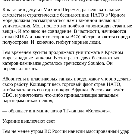
Как заявил депутат Михаил Шеремет, разведывательные
самолёты и стратегические беспилотники НАТО в Чёрном
море должны рассматриваться нами законной целью для
уничтожения. Мол, после этих полётов «происходят странные
вещи». И это явно не совпадение. В частности, начинаются
атаки БПЛА и ракет со стороны ВСУ, обстреливаются города
полуострова. И, конечно, гибнут мирные люди.
Тем временем хуситы продолжают уничтожать в Красном
море западные танкеры. В этот раз от двух беспилотных
катеров-камикадзе досталось греческому Sounion. Он
перевозил нефть.
Аборигены в пластиковых тапках продолжают упорно делать
свою работу. Кошмарят весь торговый флот стран НАТО,
чтобы заставить его идти вокруг Африки. Россия же ведёт
СВО, и уничтожать что-либо принадлежащее западным
партнёрам никак нельзя,
— обращает внимание автор ТГ-канала «Колоколъ».
Украине выключают свет
Тем не менее утром ВС России нанесли массированный удар