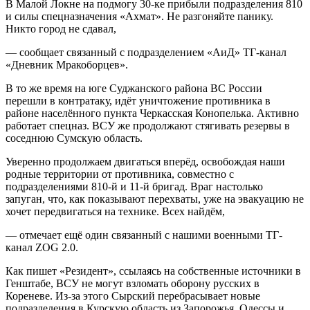
В Малой Локне на подмогу 30-ке прибыли подразделения 810
и силы спецназначения «Ахмат». Не разгоняйте панику.
Никто город не сдавал,
— сообщает связанный с подразделением «АиД» ТГ-канал
«Дневник Мракоборцев».
В то же время на юге Суджанского района ВС России
перешли в контратаку, идёт уничтожение противника в
районе населённого пункта Черкасская Конопелька. Активно
работает спецназ. ВСУ же продолжают стягивать резервы в
соседнюю Сумскую область.
Уверенно продолжаем двигаться вперёд, освобождая наши
родные территории от противника, совместно с
подразделениями 810-й и 11-й бригад. Враг настолько
запуган, что, как показывают перехваты, уже на эвакуацию не
хочет передвигаться на технике. Всех найдём,
— отмечает ещё один связанный с нашими военными ТГ-
канал ZOG 2.0.
Как пишет «Резидент», ссылаясь на собственные источники в
Генштабе, ВСУ не могут взломать оборону русских в
Кореневе. Из-за этого Сырский перебрасывает новые
подразделения в Курскую область из Запорожья, Одессы и