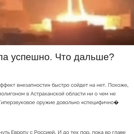
а успешно. Что дальше?
эффект внезапности» быстро сойдет на нет. Похоже,
полигоном в Астраханской области ни о чем не
. Гиперзвуковое оружие довольно «специфично�
уть Европу с Россией. И до тех пор, пока во главе