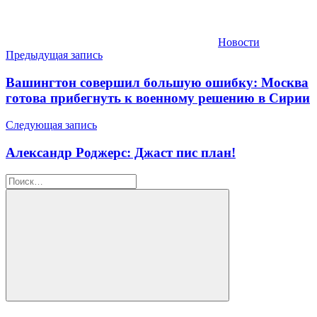
Новости
Навигация
Предыдущая запись
по
Вашингтон совершил большую ошибку: Москва
записям
готова прибегнуть к военному решению в Сирии
Следующая запись
Александр Роджерс: Джаст пис план!
Найти:
Поиск