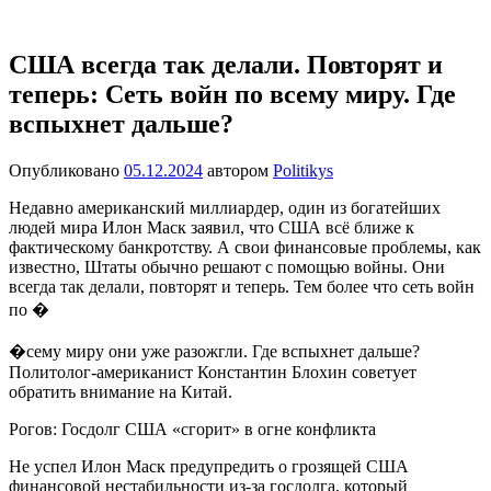
Перейти
Новости
Ещё
к
один
содержимому
США всегда так делали. Повторят и
сайт
теперь: Сеть войн по всему миру. Где
на
WordPress
вспыхнет дальше?
Опубликовано
05.12.2024
автором
Politikys
Недавно американский миллиардер, один из богатейших
людей мира Илон Маск заявил, что США всё ближе к
фактическому банкротству. А свои финансовые проблемы, как
известно, Штаты обычно решают с помощью войны. Они
всегда так делали, повторят и теперь. Тем более что сеть войн
по �
�сему миру они уже разожгли. Где вспыхнет дальше?
Политолог-американист Константин Блохин советует
обратить внимание на Китай.
Рогов: Госдолг США «сгорит» в огне конфликта
Не успел Илон Маск предупредить о грозящей США
финансовой нестабильности из-за госдолга, который