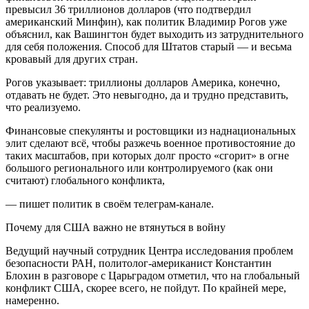
превысил 36 триллионов долларов (что подтвердил
американский Минфин), как политик Владимир Рогов уже
объяснил, как Вашингтон будет выходить из затруднительного
для себя положения. Способ для Штатов старый — и весьма
кровавый для других стран.
Рогов указывает: триллионы долларов Америка, конечно,
отдавать не будет. Это невыгодно, да и трудно представить,
что реализуемо.
Финансовые спекулянты и ростовщики из наднациональных
элит сделают всё, чтобы разжечь военное противостояние до
таких масштабов, при которых долг просто «сгорит» в огне
большого регионального или контролируемого (как они
считают) глобального конфликта,
— пишет политик в своём телеграм-канале.
Почему для США важно не втянуться в войну
Ведущий научный сотрудник Центра исследования проблем
безопасности РАН, политолог-американист Константин
Блохин в разговоре с Царьградом отметил, что на глобальный
конфликт США, скорее всего, не пойдут. По крайней мере,
намеренно.