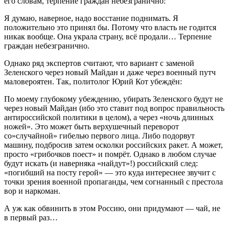
его словам, терпение граждан небезгранично:
Я думаю, наверное, надо восстание поднимать. Я
положительно это принял бы. Потому что власть не годится
никак вообще. Она украла страну, всё продали… Терпение
граждан небезгранично.
Однако ряд экспертов считают, что вариант с заменой
Зеленского через новый Майдан и даже через военный путч
маловероятен. Так, политолог Юрий Кот убеждён:
По моему глубокому убеждению, убирать Зеленского будут не
через новый Майдан (ибо это ставит под вопрос правильность
антироссийской политики в целом), а через «ночь длинных
ножей». Это может быть верхушечный переворот
со»случайной» гибелью первого лица. Либо подорвут
машину, подбросив затем осколки российских ракет. А может,
просто «грибочков поест» и помрёт. Однако в любом случае
будут искать (и наверняка «найдут»!) российский след:
«погибший на посту герой» — это куда интереснее звучит с
точки зрения военной пропаганды, чем согнанный с престола
вор и наркоман.
А уж как обвинить в этом Россию, они придумают — чай, не
в первый раз…