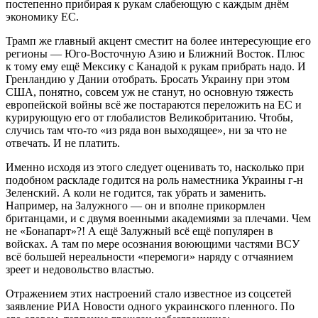
постепенно прибирая к рукам слабеющую с каждым днём
экономику ЕС.
Трамп же главный акцент сместит на более интересующие его
регионы — Юго-Восточную Азию и Ближний Восток. Плюс
к тому ему ещё Мексику с Канадой к рукам прибрать надо. И
Гренландию у Дании отобрать. Бросать Украину при этом
США, понятно, совсем уж не станут, но основную тяжесть
европейской войны всё же постараются переложить на ЕС и
курирующую его от глобалистов Великобританию. Чтобы,
случись там что-то «из ряда вон выходящее», ни за что не
отвечать. И не платить.
Именно исходя из этого следует оценивать то, насколько при
подобном раскладе годится на роль наместника Украины г-н
Зеленский. А коли не годится, так убрать и заменить.
Например, на Залужного — он и вполне прикормлен
британцами, и с двумя военными академиями за плечами. Чем
не «Бонапарт»?! А ещё Залужный всё ещё популярен в
войсках. А там по мере осознания воюющими частями ВСУ
всё большей нереальности «перемоги» наряду с отчаянием
зреет и недовольство властью.
Отражением этих настроений стало известное из соцсетей
заявление РИА Новости одного украинского пленного. По