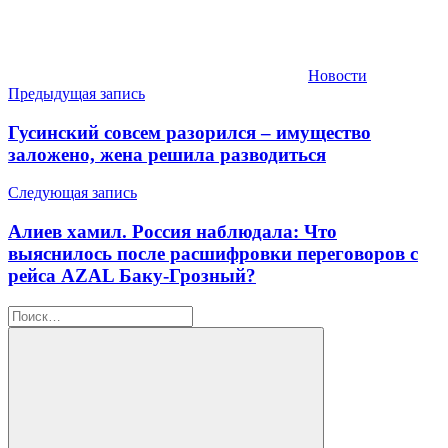
Новости
Навигация
Предыдущая запись
по
Гусинский совсем разорился – имущество
записям
заложено, жена решила разводиться
Следующая запись
Алиев хамил. Россия наблюдала: Что
выяснилось после расшифровки переговоров с
рейса AZAL Баку-Грозный?
Найти: