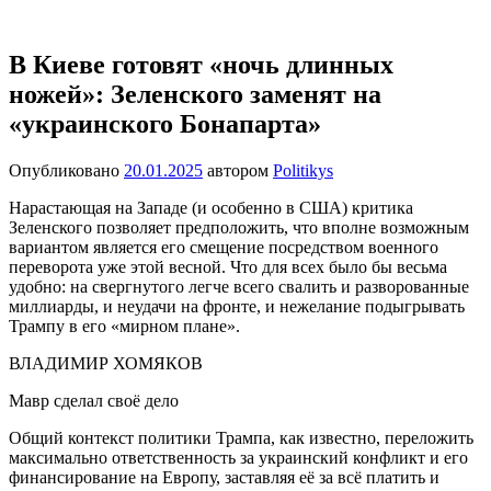
Перейти
Новости
Ещё
к
один
содержимому
В Киеве готовят «ночь длинных
сайт
ножей»: Зеленского заменят на
на
WordPress
«украинского Бонапарта»
Опубликовано
20.01.2025
автором
Politikys
Нарастающая на Западе (и особенно в США) критика
Зеленского позволяет предположить, что вполне возможным
вариантом является его смещение посредством военного
переворота уже этой весной. Что для всех было бы весьма
удобно: на свергнутого легче всего свалить и разворованные
миллиарды, и неудачи на фронте, и нежелание подыгрывать
Трампу в его «мирном плане».
ВЛАДИМИР ХОМЯКОВ
Мавр сделал своё дело
Общий контекст политики Трампа, как известно, переложить
максимально ответственность за украинский конфликт и его
финансирование на Европу, заставляя её за всё платить и