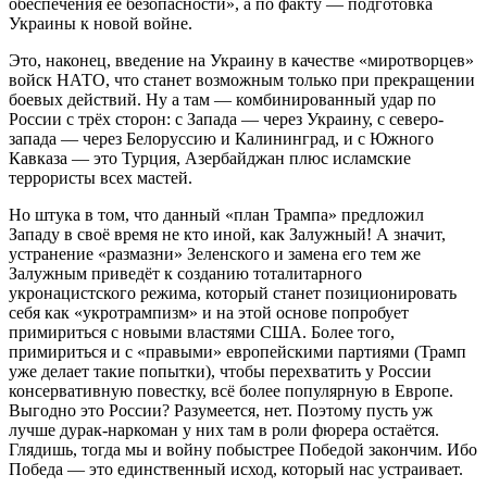
обеспечения её безопасности», а по факту — подготовка
Украины к новой войне.
Это, наконец, введение на Украину в качестве «миротворцев»
войск НАТО, что станет возможным только при прекращении
боевых действий. Ну а там — комбинированный удар по
России с трёх сторон: с Запада — через Украину, с северо-
запада — через Белоруссию и Калининград, и с Южного
Кавказа — это Турция, Азербайджан плюс исламские
террористы всех мастей.
Но штука в том, что данный «план Трампа» предложил
Западу в своё время не кто иной, как Залужный! А значит,
устранение «размазни» Зеленского и замена его тем же
Залужным приведёт к созданию тоталитарного
укронацистского режима, который станет позиционировать
себя как «укротрампизм» и на этой основе попробует
примириться с новыми властями США. Более того,
примириться и с «правыми» европейскими партиями (Трамп
уже делает такие попытки), чтобы перехватить у России
консервативную повестку, всё более популярную в Европе.
Выгодно это России? Разумеется, нет. Поэтому пусть уж
лучше дурак-наркоман у них там в роли фюрера остаётся.
Глядишь, тогда мы и войну побыстрее Победой закончим. Ибо
Победа — это единственный исход, который нас устраивает.