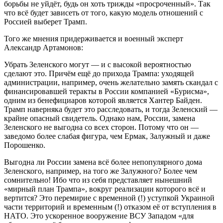
борьбы не уйдёт, будь он хоть трижды «просроченный». Так
что всё будет зависеть от того, какую модель отношений с
Россией выберет Трамп.
Того же мнения придерживается и военный эксперт
Александр Артамонов:
Убрать Зеленского могут — и с высокой вероятностью
сделают это. Причём ещё до прихода Трампа: уходящей
администрации, например, очень желательно замять скандал с
финансировавшей теракты в России компанией «Бурисма»,
одним из бенефициаров которой является Хантер Байден.
Трамп наверняка будет это расследовать, и тогда Зеленский —
крайне опасный свидетель. Однако нам, России, замена
Зеленского не выгодна со всех сторон. Потому что он —
заведомо более слабая фигура, чем Ермак, Залужный и даже
Порошенко.
Выгодна ли России замена всё более непопулярного дома
Зеленского, например, на того же Залужного? Более чем
сомнительно! Ибо что из себя представляет нынешний
«мирный план Трампа», вокруг реализации которого всё и
вертится? Это перемирие с временной (!) уступкой Украиной
части территорий и временным (!) отказом её от вступления в
НАТО. Это ускоренное вооружение ВСУ Западом «для