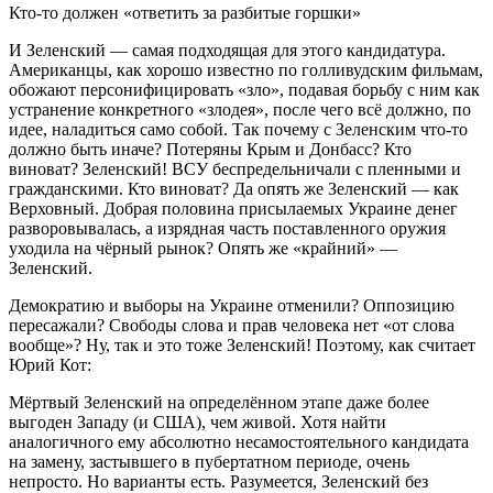
Кто-то должен «ответить за разбитые горшки»
И Зеленский — самая подходящая для этого кандидатура.
Американцы, как хорошо известно по голливудским фильмам,
обожают персонифицировать «зло», подавая борьбу с ним как
устранение конкретного «злодея», после чего всё должно, по
идее, наладиться само собой. Так почему с Зеленским что-то
должно быть иначе? Потеряны Крым и Донбасс? Кто
виноват? Зеленский! ВСУ беспредельничали с пленными и
гражданскими. Кто виноват? Да опять же Зеленский — как
Верховный. Добрая половина присылаемых Украине денег
разворовывалась, а изрядная часть поставленного оружия
уходила на чёрный рынок? Опять же «крайний» —
Зеленский.
Демократию и выборы на Украине отменили? Оппозицию
пересажали? Свободы слова и прав человека нет «от слова
вообще»? Ну, так и это тоже Зеленский! Поэтому, как считает
Юрий Кот:
Мёртвый Зеленский на определённом этапе даже более
выгоден Западу (и США), чем живой. Хотя найти
аналогичного ему абсолютно несамостоятельного кандидата
на замену, застывшего в пубертатном периоде, очень
непросто. Но варианты есть. Разумеется, Зеленский без