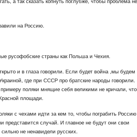
ать, а так сказать копнуть поглубже, чтобы проблема н
травили на Россию.
нные русофобские страны как Польша и Чехия.
открыто и в глаза говорили. Если будет война ,мы будем
 Украиной, где при СССР про братские народы говорили.
к примеру поляки мнящие себя великими не кричали, что
 Красной площади.
оляки с чехами идти за кем то, чтобы пограбить Россию
ли представится случай. И главное не будут они свои
 сильно не ненавидели русских.