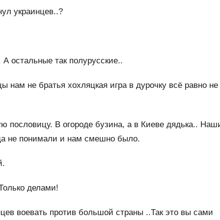
нул украинцев..?
 А остальные так полурусские..
ы нам не братья хохляцкая игра в дурочку всё равно не
ую пословицу. В огороде бузина, а в Киеве дядька.. Наш
гда не понимали и нам смешно было.
й.
Только делами!
цев воевать против большой страны ..Так это вы сами