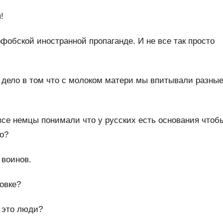
!
офобской иностранной пропаганде. И не все так просто
е дело в том что с молоком матери мы впитывали разны
 все немцы понимали что у русских есть основания чтоб
то?
 воинов.
овке?
е это люди?