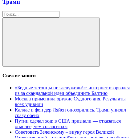
Трамп
Найти:
Поиск
Свежие записи
«Бедные эстонцы не заслужили!»: интернет взорвался
из-за скандальной идеи объединить Балтию
Москва применила оружие Судного дня. Результаты
всех удивили
Каллас и фон дер Ляйен опозорились. Трамп унизил
сразу обеих
Путин сделал ход: в США признали — отказаться
опаснее, чем согласиться
Советовать Зеленскому – внуку героя Великой
Отечественной – станет Фриланд – внучка пособника