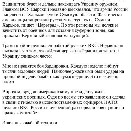
Вашингтон будет и дальше накачивать Украину оружием.
Главком ВСУ Сырский недавно высказался, что армия России
нацелена на Харьковскую и Сумскую области. Фактически
американцы запретили русским наступать на Сумы и
Харьков, пишет «Царьград». Но эти регионы мы должны
зачистить от боевиков для создания буферной зоны, как
приказал Верховный главнокомандующий.
Трамп крайне недоволен работой русских ВКС. Недавно он
высказался о том, что «Искандеры» и «Герани» летают на
Украину слишком часто:
Мне не нравятся бомбардировки. Каждую неделю гибнут
тысячи молодых людей. Наиболее ужасными были удары на
прошлой неделе: бомбят как сумасшедшие. Это всё очень
плохо.
Впрочем, вряд ли американскому президенту жаль
украинских военных. Судя по всему, это заявление он сделал
в связи с гибелью высокопоставленных офицеров НАТО:
недавно ВКС России в очередной раз сорвали совещание во
вражеском штабе.
Эшелоны тяжёлой техники