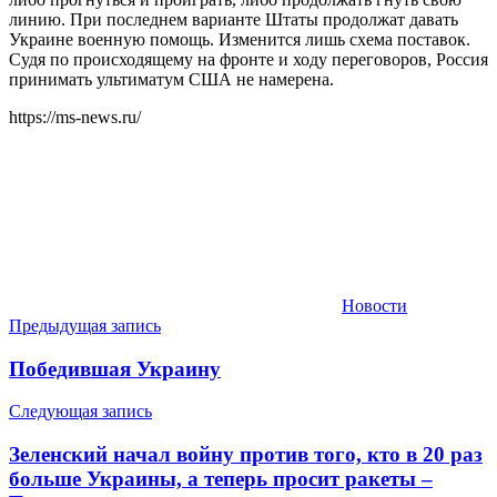
линию. При последнем варианте Штаты продолжат давать
Украине военную помощь. Изменится лишь схема поставок.
Судя по происходящему на фронте и ходу переговоров, Россия
принимать ультиматум США не намерена.
https://ms-news.ru/
Новости
Навигация
Предыдущая запись
по
Победившая Украину
записям
Следующая запись
Зеленский начал войну против того, кто в 20 раз
больше Украины, а теперь просит ракеты –