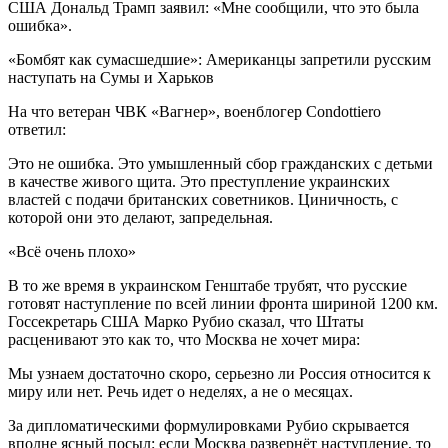
США Дональд Трамп заявил: «Мне сообщили, что это была
ошибка».
«Бомбят как сумасшедшие»: Американцы запретили русским
наступать на Сумы и Харьков
На что ветеран ЧВК «Вагнер», военблогер Condottiero
ответил:
Это не ошибка. Это умышленный сбор гражданских с детьми
в качестве живого щита. Это преступление украинских
властей с подачи британских советников. Циничность, с
которой они это делают, запредельная.
«Всё очень плохо»
В то же время в украинском Генштабе трубят, что русские
готовят наступление по всей линии фронта шириной 1200 км.
Госсекретарь США Марко Рубио сказал, что Штаты
расценивают это как то, что Москва не хочет мира:
Мы узнаем достаточно скоро, серьезно ли Россия относится к
миру или нет. Речь идет о неделях, а не о месяцах.
За дипломатическими формулировками Рубио скрывается
вполне ясный посыл: если Москва развернёт наступление, то