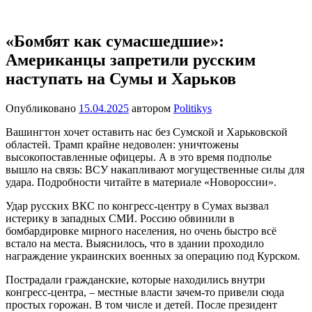
Перейти
Новости
Ещё
к
один
содержимому
«Бомбят как сумасшедшие»:
сайт
Американцы запретили русским
на
WordPress
наступать на Сумы и Харьков
Опубликовано
15.04.2025
автором
Politikys
Вашингтон хочет оставить нас без Сумской и Харьковской
областей. Трамп крайне недоволен: уничтожены
высокопоставленные офицеры. А в это время подполье
вышло на связь: ВСУ накапливают могущественные силы для
удара. Подробности читайте в материале «Новороссии».
Удар русских ВКС по конгресс-центру в Сумах вызвал
истерику в западных СМИ. Россию обвинили в
бомбардировке мирного населения, но очень быстро всё
встало на места. Выяснилось, что в здании проходило
награждение украинских военных за операцию под Курском.
Пострадали гражданские, которые находились внутри
конгресс-центра, – местные власти зачем-то привели сюда
простых горожан. В том числе и детей. После президент