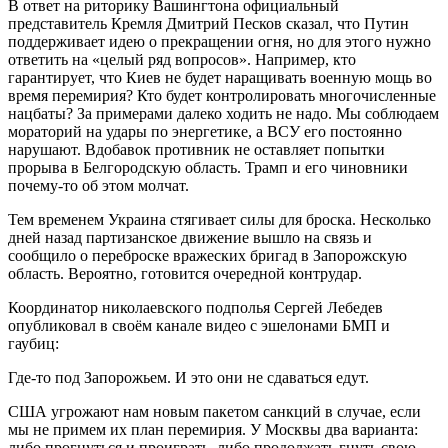
В ответ на риторику Вашингтона официальный
представитель Кремля Дмитрий Песков сказал, что Путин
поддерживает идею о прекращении огня, но для этого нужно
ответить на «целый ряд вопросов». Например, кто
гарантирует, что Киев не будет наращивать военную мощь во
время перемирия? Кто будет контролировать многочисленные
нацбаты? За примерами далеко ходить не надо. Мы соблюдаем
мораторий на удары по энергетике, а ВСУ его постоянно
нарушают. Вдобавок противник не оставляет попытки
прорыва в Белгородскую область. Трамп и его чиновники
почему-то об этом молчат.
Тем временем Украина стягивает силы для броска. Несколько
дней назад партизанское движение вышло на связь и
сообщило о переброске вражеских бригад в Запорожскую
область. Вероятно, готовится очередной контрудар.
Координатор николаевского подполья Сергей Лебедев
опубликовал в своём канале видео с эшелонами БМП и
гаубиц:
Где-то под Запорожьем. И это они не сдаваться едут.
США угрожают нам новым пакетом санкций в случае, если
мы не примем их план перемирия. У Москвы два варианта:
либо прогнуться и проиграть, либо продолжать гнуть свою