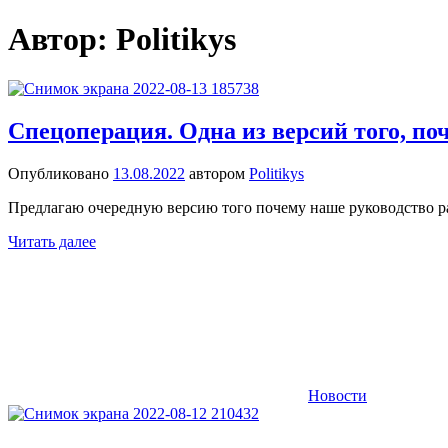
Перейти
Автор:
Politikys
Новости
Ещё
к
один
содержимому
сайт
на
WordPress
Спецоперация. Одна из версий того, по
Опубликовано
13.08.2022
автором
Politikys
Предлагаю очередную версию того почему наше руководство р
Читать далее
Новости