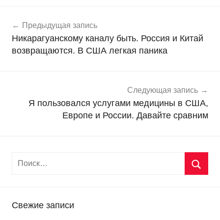
Навигация
Н
Предыдущая запись
о
по
Никарагуанскому каналу быть. Россия и Китай
в
записям
возвращаются. В США легкая паника
о
с
т
и
Следующая запись
Я пользовался услугами медицины в США,
Европе и России. Давайте сравним
Свежие записи