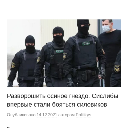
Перейти
Новости
Ещё
к
один
содержимому
сайт
на
WordPress
Разворошить осиное гнездо. Сислибы
впервые стали бояться силовиков
Опубликовано
14.12.2021
автором
Politikys