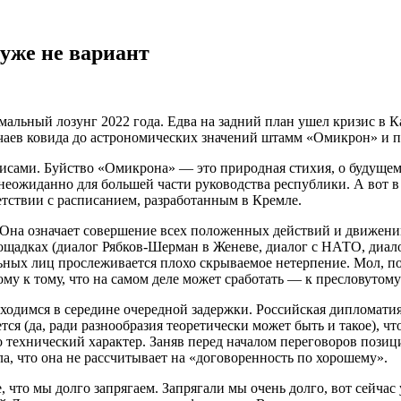
уже не вариант
альный лозунг 2022 года. Едва на задний план ушел кризис в Ка
аев ковида до астрономических значений штамм «Омикрон» и пе
исами. Буйство «Омикрона» — это природная стихия, о будущем 
 неожиданно для большей части руководства республики. А вот
етствии с расписанием, разработанным в Кремле.
s. Она означает совершение всех положенных действий и движени
лощадках (диалог Рябков-Шерман в Женеве, диалог с НАТО, диа
альных лиц прослеживается плохо скрываемое нетерпение. Мол, 
му к тому, что на самом деле может сработать — к пресловутом
находимся в середине очередной задержки. Российская дипломат
ся (да, ради разнообразия теоретически может быть и такое), чт
о технический характер. Заняв перед началом переговоров пози
ла, что она не рассчитывает на «договоренность по хорошему».
что мы долго запрягаем. Запрягали мы очень долго, вот сейчас 