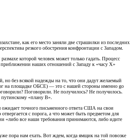
захстане, как его место заняли две страшилки из последних
рспектива резкого обострения конфронтации с Западом.
размахе которой человек может только гадать. Процесс
 в приближении наших отношений с Западу к «часу Х»
й, но без всякой надежды на то, что они дадут желаемый
лог на площадке ОБСЕ) — это с нашей стороны именно go
поговорили? Поговорили. Не получилось? Не получилось.
у путинскому «плану B».
ия ожидает точного письменного ответа США на свои
о отвергается с порога, а что может быть предметом для
ции «либо все наши требования принимаются, либо идите
уже пора нам ехать. Вот ждем, когда ямщик на той повозке