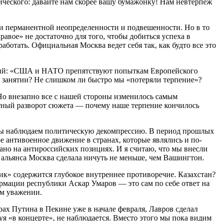
ического: давайте нам скорее вашу бумажонку! Нам невтерпеж
и перманентной неопределенности и подвешенности. Но в то
авое» не достаточно для того, чтобы добиться успеха в
ботать. Официальная Москва ведет себя так, как будто все это
лений: «США и НАТО препятствуют попыткам Европейского
 занятии? Не слишком ли быстро мы «потеряли терпение»?
Но внезапно все с нашей стороны изменилось самым
нятный разворот сюжета — почему наше терпение кончилось
, мы наблюдаем политическую декомпрессию. В период прошлых
 антивоенное движение в странах, которые являлись и по-
о на антироссийских позициях. И я считаю, что мы внесли
альянса Москва сделала ничуть не меньше, чем Вашингтон.
ик» содержится глубокое внутреннее противоречие. Казахстан?
мации республики Аскар Умаров — это сам по себе ответ на
ем уважении.
ах Путина в Пекине уже в начале февраля, Лавров сделал
уя «в концерте», не наблюдается. Вместо этого мы пока видим