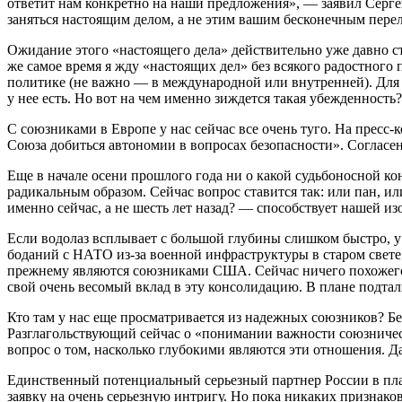
ответит нам конкретно на наши предложения», — заявил Серге
заняться настоящим делом, а не этим вашим бесконечным пере
Ожидание этого «настоящего дела» действительно уже давно 
же самое время я жду «настоящих дел» без всякого радостного 
политике (не важно — в международной или внутренней). Для у
у нее есть. Но вот на чем именно зиждется такая убежденность?
С союзниками в Европе у нас сейчас все очень туго. На пре
Союза добиться автономии в вопросах безопасности». Согласе
Еще в начале осени прошлого года ни о какой судьбоносной к
радикальным образом. Сейчас вопрос ставится так: или пан, и
именно сейчас, а не шесть лет назад? — способствует нашей из
Если водолаз всплывает с большой глубины слишком быстро, у
боданий с НАТО из-за военной инфраструктуры в старом свете
прежнему являются союзниками США. Сейчас ничего похожего 
свой очень весомый вклад в эту консолидацию. В плане подта
Кто там у нас еще просматривается из надежных союзников? Б
Разглагольствующий сейчас о «понимании важности союзниче
вопрос о том, насколько глубокими являются эти отношения. Д
Единственный потенциальный серьезный партнер России в план
заявку на очень серьезную интригу. Но пока никаких признаков