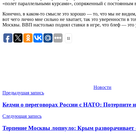
«полет параллельными курсами», сопряженный с постоянным 
Конечно, в каком-то смысле это хорошо — то, что мы не видим
вот чего лично мне сильно не хватает, так это уверенности в 
Москвы. ВВП настолько поднял ставки в игре, что блеф — это 
11
Новости
Навигация
Предыдущая запись
по
Кедми о переговорах России с НАТО: Потерпите н
записям
Следующая запись
Терпение Москвы лопнуло: Крым разворачивает