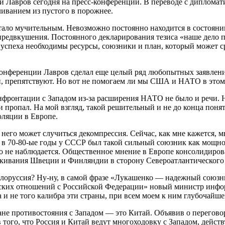
й Лавров сегодня на пресс-конференции. В переводе с дипломат
ливанием из пустого в порожнее.
стало мучительным. Невозможно постоянно находится в состояни
предвкушения. Постоянного декларирования тезиса «наше дело пр
спеха необходимы ресурсы, союзники и план, который может сра
сс-конференции Лавров сделал еще целый ряд любопытных заяв
н, препятствуют. Но вот не помогаем ли мы США и НАТО в этом
онфронтации с Западом из-за расширения НАТО не было и речи. 
ли пропал. На мой взгляд, такой решительный и не до конца по
оляции в Европе.
 него может случиться декомпрессия. Сейчас, как мне кажется
 в 70-80-ые годы у СССР был такой сильный союзник как мощное
не наблюдается. Общественное мнение в Европе консолидирован
лкивания Швеции и Финляндии в сторону Североатлантического 
елоруссия? Ну-ну, в самой фразе «Лукашенко — надежный союзн
ских отношений с Российской Федерации» новый министр инфор
а и не того калибра эти страны, при всем моем к ним глубочайш
е противостояния с Западом — это Китай. Объявив о переговор
 того, что Россия и Китай ведут многоходовку с Западом, действ