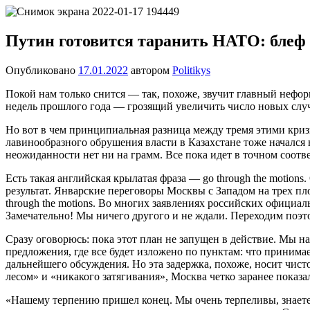
Перейти
Новости
Ещё
к
один
содержимому
Путин готовится таранить НАТО: блеф 
сайт
на
Опубликовано
17.01.2022
автором
Politikys
WordPress
Покой нам только снится — так, похоже, звучит главный неформ
недель прошлого года — грозящий увеличить число новых случ
Но вот в чем принципиальная разница между тремя этими криз
лавинообразного обрушения власти в Казахстане тоже начался
неожиданности нет ни на грамм. Все пока идет в точном соотв
Есть такая английская крылатая фраза — go through the motion
результат. Январские переговоры Москвы с Западом на трех п
through the motions. Во многих заявлениях российских офици
Замечательно! Мы ничего другого и не ждали. Переходим поэто
Сразу оговорюсь: пока этот план не запущен в действие. Мы 
предложения, где все будет изложено по пунктам: что принимает
дальнейшего обсуждения. Но эта задержка, похоже, носит чист
лесом» и «никакого затягивания», Москва четко заранее показа
«Нашему терпению пришел конец. Мы очень терпеливы, знаете, 