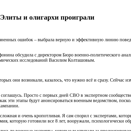
 Элиты и олигархи проиграли
олезненных ошибок – выбрала верную и эффективную линию повед
фонина обсудила с директором Бюро военно-политического ана
омических исследований Василим Колташовым.
рых они возникали, казалось, что нужно всё и сразу. Сейчас изм
соглашусь. Просто с первых дней СВО в экспертном сообществе
 как эти этапы будут анонсироваться военным ведомством, поско
кампании.
 сложная и очень кропотливая. Я сам спорил с экспертами, которы
мия, которую готовили все 8 лет, вооружали, психологически о
ались те военные эксперты, которые выступали за пролонгирова