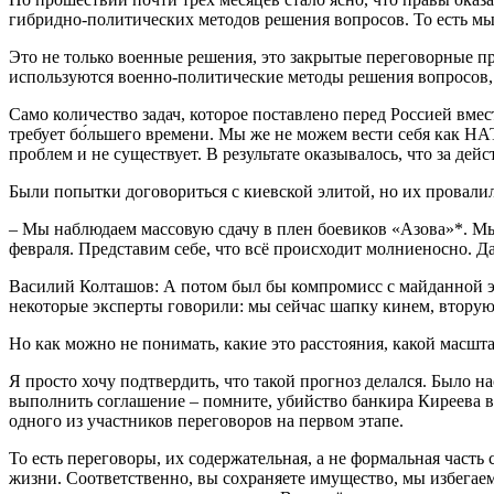
гибридно-политических методов решения вопросов. То есть мы 
Это не только военные решения, это закрытые переговорные пр
используются военно-политические методы решения вопросов, 
Само количество задач, которое поставлено перед Россией вм
требует бо́льшего времени. Мы же не можем вести себя как Н
проблем и не существует. В результате оказывалось, что за дей
Были попытки договориться с киевской элитой, но их провал
– Мы наблюдаем массовую сдачу в плен боевиков «Азова»*. М
февраля. Представим себе, что всё происходит молниеносно. Д
Василий Колташов: А потом был бы компромисс с майданной э
некоторые эксперты говорили: мы сейчас шапку кинем, вторую 
Но как можно не понимать, какие это расстояния, какой масшт
Я просто хочу подтвердить, что такой прогноз делался. Было н
выполнить соглашение – помните, убийство банкира Киреева в 
одного из участников переговоров на первом этапе.
То есть переговоры, их содержательная, а не формальная часть
жизни. Соответственно, вы сохраняете имущество, мы избегае