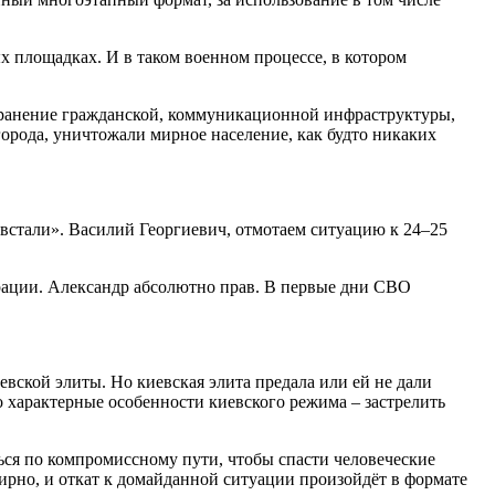
х площадках. И в таком военном процессе, в котором
охранение гражданской, коммуникационной инфраструктуры,
орода, уничтожали мирное население, как будто никаких
встали». Василий Георгиевич, отмотаем ситуацию к 24–25
рации. Александр абсолютно прав. В первые дни СВО
иевской элиты. Но киевская элита предала или ей не дали
о характерные особенности киевского режима – застрелить
аться по компромиссному пути, чтобы спасти человеческие
ирно, и откат к домайданной ситуации произойдёт в формате