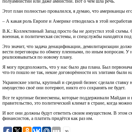
полуамнистии или даже амнистии. Вот о чём шла речь.
Этот план полностью провалился, я думаю, что американцы ег
– А какая роль Европе и Америке отводилась в этой несработ
В.К.: Коллективный Запад просто бы не допустил этой схемы. С
военная, и политическая системы, и спецслужбы находятся под
Это значит, что задача денацификации, демилитаризации долж
вести переговоры по обмену пленными, по иным вопросам. У н
реализовываться по новому плану.
Я могу предположить, что у нас было два плана. Был первонач
что-то пошло не так, некие договорённости их элитами были 
Украинские элиты, крупный и средний бизнес сделали ставку 
имущество своё они потеряют, никто его сохранять не будет.
Все те крупные бизнесмены, которые поддерживали Майдан и н
правительство, это политический климат в стране, когда можно 
И вот они должны будут ответить своим имуществом. В этом 
финансистов, а платить придётся как раз им.
30