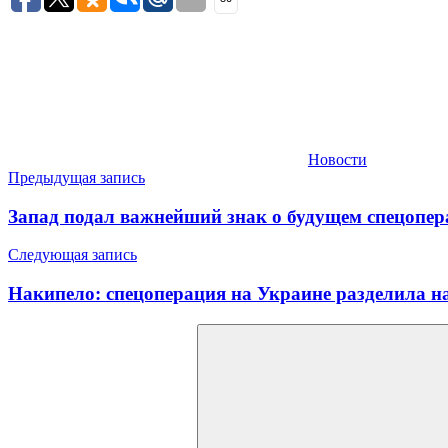
Новости
Навигация
Предыдущая запись
по
Запад подал важнейший знак о будущем спецопер
записям
Следующая запись
Накипело: спецоперация на Украине разделила н
Найти: