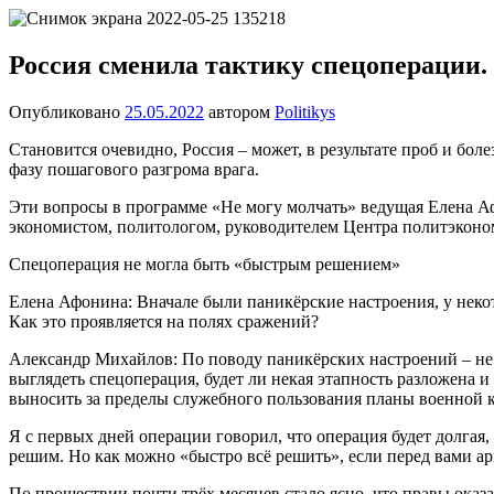
Перейти
Новости
Ещё
к
один
содержимому
Россия сменила тактику спецоперации.
сайт
на
Опубликовано
25.05.2022
автором
Politikys
WordPress
Становится очевидно, Россия – может, в результате проб и б
фазу пошагового разгрома врага.
Эти вопросы в программе «Не могу молчать» ведущая Елена А
экономистом, политологом, руководителем Центра политэкон
Спецоперация не могла быть «быстрым решением»
Елена Афонина: Вначале были паникёрские настроения, у некото
Как это проявляется на полях сражений?
Александр Михайлов: По поводу паникёрских настроений – не 
выглядеть спецоперация, будет ли некая этапность разложена и
выносить за пределы служебного пользования планы военной 
Я с первых дней операции говорил, что операция будет долгая,
решим. Но как можно «быстро всё решить», если перед вами ар
По прошествии почти трёх месяцев стало ясно, что правы оказ