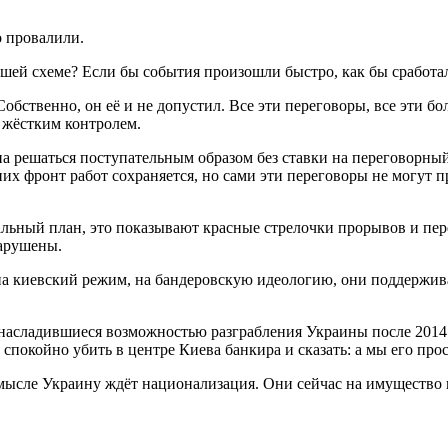
о провалили.
авшей схеме? Если бы события произошли быстро, как бы сработ
обственно, он её и не допустил. Все эти переговоры, все эти бо
 жёстким контролем.
на решаться поступательным образом без ставки на переговорны
их фронт работ сохраняется, но сами эти переговоры не могут 
альный план, это показывают красные стрелочки прорывов и пере
нарушены.
на киевский режим, на бандеровскую идеологию, они поддержива
асладившиеся возможностью разграбления Украины после 2014 г
спокойно убить в центре Киева банкира и сказать: а мы его прост
смысле Украину ждёт национализация. Они сейчас на имущество