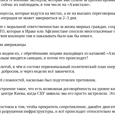
сейчас их наблюдаем, в том числе на «Азовстали».
оцессы, которые ведутся на местах, а не на высших переговорны
операция не может завершиться за 2–3 дня.
есте с моральной ответственностью за жизнь мирных граждан, с
АТО, которые в Ираке или Афганистане сносили многотысячные г
ствия коалиции там и наказывать было как бы некого.
или американцы
ы видим их, с обречёнными лицами выходящих из катакомб «Азо
альше вводятся санкции, и потом что происходит?
литой, в чём и состоял первоначальный политический план опе
добросим, и через неделю всё закончится.
аб сложностей, насколько был подготовлен противник.
астроение такое, что есть возможная договорённость на уровне к
центре Киева, когда СБУ заявила: мы его просто застрелили. Эт
 состояла в том, чтобы прекратить сопротивление, давайте двиг
м разрушения инфраструктуры, и всё происходит относительно м