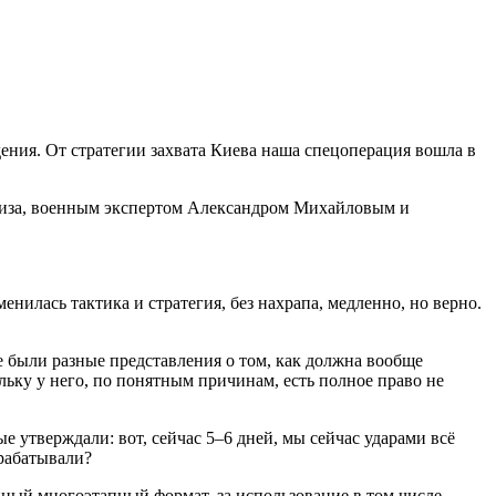
ения. От стратегии захвата Киева наша спецоперация вошла в
лиза, военным экспертом Александром Михайловым и
енилась тактика и стратегия, без нахрапа, медленно, но верно.
 были разные представления о том, как должна вообще
льку у него, по понятным причинам, есть полное право не
е утверждали: вот, сейчас 5–6 дней, мы сейчас ударами всё
брабатывали?
нный многоэтапный формат, за использование в том числе