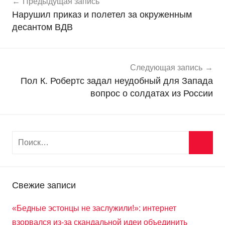
Предыдущая запись
о
по
Нарушил приказ и полетел за окруженным
в
записям
десантом ВДВ
о
с
т
и
Следующая запись
Пол К. Робертс задал неудобный для Запада
вопрос о солдатах из России
Свежие записи
«Бедные эстонцы не заслужили!»: интернет
взорвался из-за скандальной идеи объединить