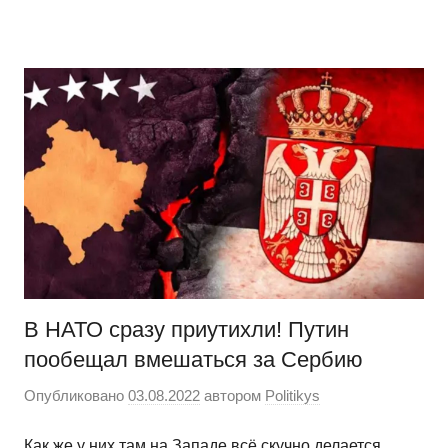
Перейти
Новости
Ещё
к
один
содержимому
сайт
на
WordPress
В НАТО сразу приутихли! Путин
пообещал вмешаться за Сербию
Опубликовано
03.08.2022
автором
Politikys
Как же у них там на Западе всё скучно делается.