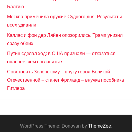
Балтию
Москва применила оружие Судного дня. Результаты
всех удивили
Каллас и фон дер Ляйен опозорились. Трамп унизил
сразу обеих
Путин сделал ход: в США признали — отказаться
опаснее, чем согласиться
Советовать Зеленскому – внуку героя Великой
Отечественной – станет Фриланд – внучка пособника
Гитлера
WordPress Theme: Donovan by
ThemeZee
.