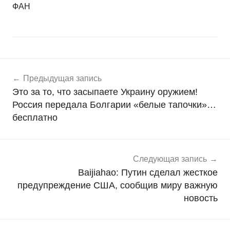
ФАН
Навигация
Н
Предыдущая запись
о
по
Это за то, что засыпаете Украину оружием!
в
записям
Россия передала Болгарии «белые тапочки»…
о
бесплатно
с
т
и
Следующая запись
Baijiahao: Путин сделал жесткое
предупреждение США, сообщив миру важную
новость