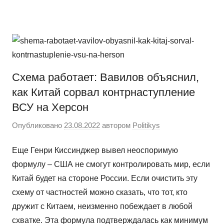
Перейти
Новости
Ещё
к
один
содержимому
сайт
на
WordPress
Схема работает: Вавилов объяснил,
как Китай сорвал контрнаступление
ВСУ на Херсон
Опубликовано
23.08.2022
автором
Politikys
Еще Генри Киссинджер вывел неоспоримую
формулу – США не смогут контролировать мир, если
Китай будет на стороне России. Если очистить эту
схему от частностей можно сказать, что тот, кто
дружит с Китаем, неизменно побеждает в любой
схватке. Эта формула подтверждалась как минимум