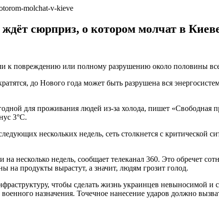
а ждёт сюрприз, о котором молчат в Киев
 к повреждению или полному разрушению около половины всех 
кратятся, до Нового года может быть разрушена вся энергосист
игодной для проживания людей из-за холода, пишет «Свободная п
нус 3°С.
следующих нескольких недель, сеть столкнется с критической с
 на несколько недель, сообщает телеканал 360. Это обречет сот
ы на продукты вырастут, а значит, людям грозит голод.
фраструктуру, чтобы сделать жизнь украинцев невыносимой и с
ы военного назначения. Точечное нанесение ударов должно выз