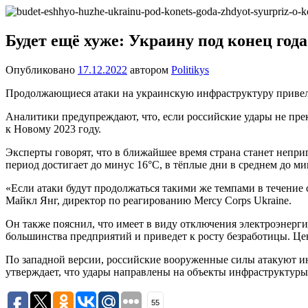
Перейти
Новости
Ещё
к
один
содержимому
Будет ещё хуже: Украину под конец год
сайт
на
Опубликовано
17.12.2022
автором
Politikys
WordPress
Продолжающиеся атаки на украинскую инфраструктуру привели
Аналитики предупреждают, что, если российские удары не пре
к Новому 2023 году.
Эксперты говорят, что в ближайшее время страна станет непр
период достигает до минус 16°С, в тёплые дни в среднем до ми
«Если атаки будут продолжаться такими же темпами в течение 
Майкл Янг, директор по реагированию Mercy Corps Ukraine.
Он также пояснил, что имеет в виду отключения электроэнергии
большинства предприятий и приведет к росту безработицы. Цен
По западной версии, российские вооруженные силы атакуют ин
утверждает, что удары направлены на объекты инфраструктур
55