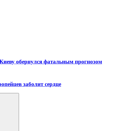
 Киеву обернулся фатальным прогнозом
ропейцев заболит сердце