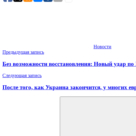
Новости
Навигация
Предыдущая запись
по
Без возможности восстановления: Новый удар по
записям
Следующая запись
После того, как Украина закончится, у многих ев
Найти: