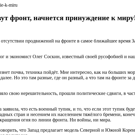
ут фронт, начнется принуждение к миру
 отсутствии продвижений на фронте в самое ближайшее время З
лог и экономист Олег Соскин, известный своей русофобией и на
нет почва, техника пойдёт. Мне интересно, как на больших моро
 далее. Но это там разные, где он разный, а что там на фронте за
вляло свою нерешительность, прошли политические сдвиги, в ча
аявила, что есть военный тупик, и то, что если этот тупик буде
ападных стран и несением их населением тяжёлого бремени, конеч
екращения огня по линии фронта. Ни войны, ни мира.
оворить, что Запад предлагает модель Северной и Южной Кореи,