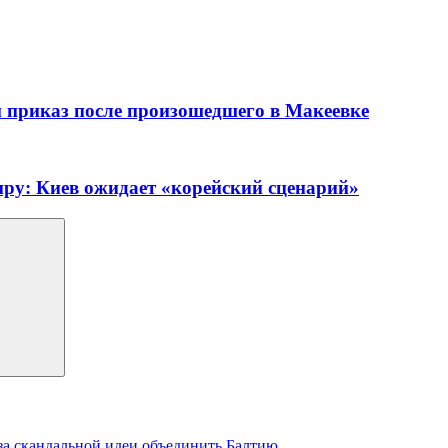
приказ после произошедшего в Макеевке
пру: Киев ожидает «корейский сценарий»
-за скандальной идеи объединить Балтию