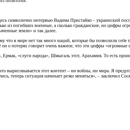
ил политолог.
десь символично интервью Вадима Пристайко – украинский посо
ько из погибших военные, а сколько гражданские, но цифры ог
аченные земли» и так далее.
тому что в мире нет так много наций, которые бы позволили себ
ё он о потерях говорит очень важное, что эти цифры «огромные
й, Ермак, «слуги народа», Шмыгаль этот, Арахамия. То есть прои
 что вырисовывается этот контент – ни войны, ни мира. Я преду
ись, теперь ситуация начинает резко меняться», – заключил Сос