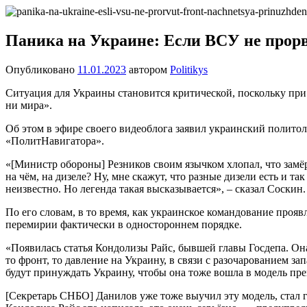
Перейти
Новости
Ещё
к
один
содержимому
Паника на Украине: Если ВСУ не прорв
сайт
на
Опубликовано
11.01.2023
автором
Politikys
WordPress
Ситуация для Украины становится критической, поскольку при
ни мира».
Об этом в эфире своего видеоблога заявил украинский полито
«ПолитНавигатора».
«[Министр обороны] Резников своим язычком хлопал, что замёрз
на чём, на дизеле? Ну, мне скажут, что разные дизели есть и так
неизвестно. Но легенда такая высказывается», – сказал Соскин.
По его словам, в то время, как украинское командование проя
перемирии фактически в одностороннем порядке.
«Появилась статья Кондолизы Райс, бывшей главы Госдепа. Она з
то фронт, то давление на Украину, в связи с разочарованием з
будут принуждать Украину, чтобы она тоже вошла в модель пр
[Секретарь СНБО] Данилов уже тоже выучил эту модель, стал г