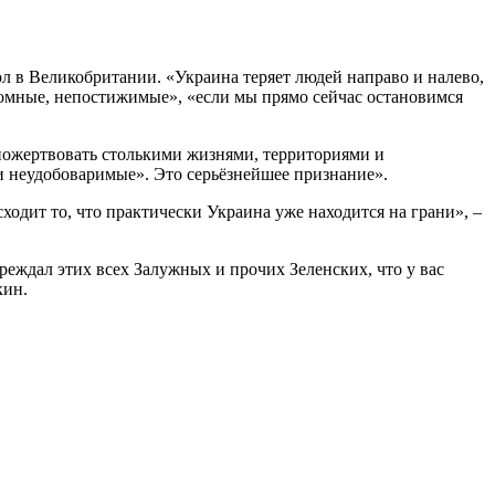
л в Великобритании. «Украина теряет людей направо и налево,
ромные, непостижимые», «если мы прямо сейчас остановимся
е пожертвовать столькими жизнями, территориями и
 и неудобоваримые». Это серьёзнейшее признание».
сходит то, что практически Украина уже находится на грани», –
преждал этих всех Залужных и прочих Зеленских, что у вас
кин.