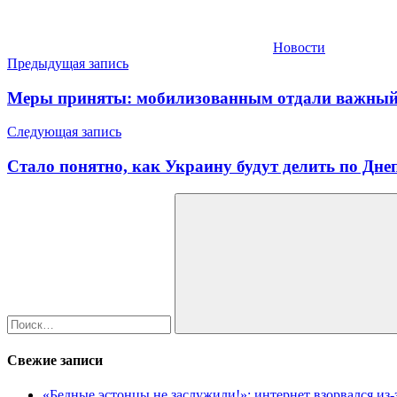
Новости
Навигация
Предыдущая запись
по
Меры приняты: мобилизованным отдали важный 
записям
Следующая запись
Стало понятно, как Украину будут делить по Дне
Найти:
Поиск
Свежие записи
«Бедные эстонцы не заслужили!»: интернет взорвался из