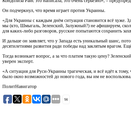
Кондолиза Райс это написала, это очень серьёзно», – предупред
Он подчеркнул, что время играет против Украины.
«Для Украины с каждым днём ситуация становится всё хуже. З
мы (кто, Шмыгаль, Зеленский, Залужный?) не афишируем, скол
для каких-либо разговоров, русские попытаются сохранить захв
И дальше он заявляет, что у Запада есть уникальный шанс, по
десятилетиями развития ради победы над заклятым врагом. Ещ
Тогда возникает вопрос, а за что платим такую цену? Зеленски
уверен эксперт.
«А ситуация для Руси-Украины трагическая, и всё идёт к тому,
было окно возможностей до нового года, вы им не воспользовал
ПолитНавигатор
56