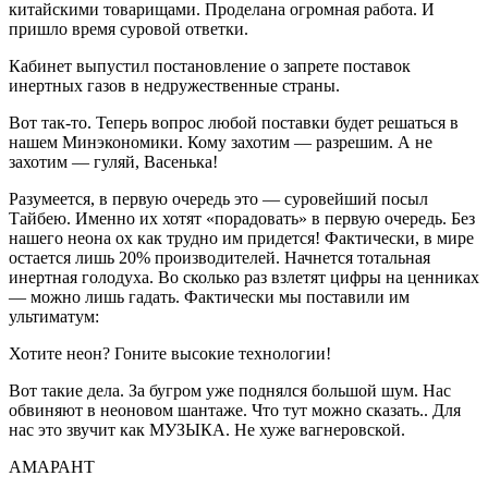
китайскими товарищами. Проделана огромная работа. И
пришло время суровой ответки.
Кабинет выпустил постановление о запрете поставок
инертных газов в недружественные страны.
Вот так-то. Теперь вопрос любой поставки будет решаться в
нашем Минэкономики. Кому захотим — разрешим. А не
захотим — гуляй, Васенька!
Разумеется, в первую очередь это — суровейший посыл
Тайбею. Именно их хотят «порадовать» в первую очередь. Без
нашего неона ох как трудно им придется! Фактически, в мире
остается лишь 20% производителей. Начнется тотальная
инертная голодуха. Во сколько раз взлетят цифры на ценниках
— можно лишь гадать. Фактически мы поставили им
ультиматум:
Хотите неон? Гоните высокие технологии!
Вот такие дела. За бугром уже поднялся большой шум. Нас
обвиняют в неоновом шантаже. Что тут можно сказать.. Для
нас это звучит как МУЗЫКА. Не хуже вагнеровской.
АМАРАНТ