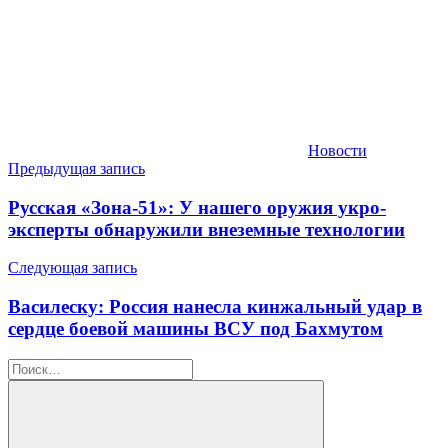
Новости
Навигация
Предыдущая запись
по
Русская «Зона-51»: У нашего оружия укро-
записям
эксперты обнаружили внеземные технологии
Следующая запись
Василеску: Россия нанесла кинжальный удар в
сердце боевой машины ВСУ под Бахмутом
Найти: