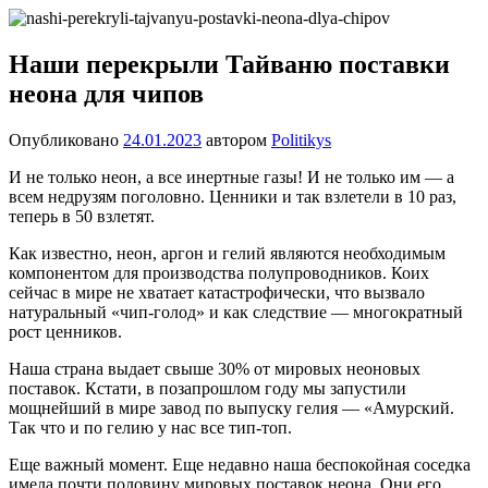
Перейти
Новости
Ещё
к
один
содержимому
Наши перекрыли Тайваню поставки
сайт
неона для чипов
на
WordPress
Опубликовано
24.01.2023
автором
Politikys
И не только неон, а все инертные газы! И не только им — а
всем недрузям поголовно. Ценники и так взлетели в 10 раз,
теперь в 50 взлетят.
Как известно, неон, аргон и гелий являются необходимым
компонентом для производства полупроводников. Коих
сейчас в мире не хватает катастрофически, что вызвало
натуральный «чип-голод» и как следствие — многократный
рост ценников.
Наша страна выдает свыше 30% от мировых неоновых
поставок. Кстати, в позапрошлом году мы запустили
мощнейший в мире завод по выпуску гелия — «Амурский.
Так что и по гелию у нас все тип-топ.
Еще важный момент. Еще недавно наша беспокойная соседка
имела почти половину мировых поставок неона. Они его