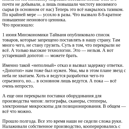
почти не добывали, а лишь повышали чистоту ввозимого
сырья (в основном от нас) Теперь это всё накрылось тазиком.
По крайней мере — усохло в разы. Что вызвало 8-9-кратное
повышение неонового ценника.
Что произошло:
1 июня Минэкономики Тайваня опубликовало список
товаров, которые запрещено поставлять в нашу страну. Там
много чего, не стану грузить. Суть в том, что перекрыли не
всё. А только высокие технологии. Это — нельзя. А вот
устаревший допотоп — можете брать.
Именно такой «неполный» отказ и вызвал задержку ответки.
«Допотоп» нам тоже был нужен. Увы, мы в этом плане звезд с
неба не хватаем. Хоть и ведутся разработки чего-то
серьезного, но… в основном лишь ведутся. А пока — всё
очень непросто.
А еще они перекрыли поставки оборудования для
производства чипов: литографы, сканеры, степперы,
электронные микроскопы для позиционирования. В общем —
всё что можно.
Прошло полгода. Все это время наши не сидели сложа руки.
Налаживали собственное производство, кооперировались с