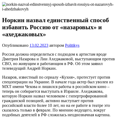
Перейти
Новости
Ещё
к
один
содержимому
сайт
Норкин назвал единственный способ
на
избавить Россию от «назаровых» и
WordPress
«ахеджаковых»
Опубликовано
13.02.2023
автором
Politikys
Россия должна определиться с подходом к артистам вроде
Дмитрия Назарова и Лии Ахеджаковой, выступающим против
СВО, но живущим и работающим в РФ. Об этом заявил
телеведущий Андрей Норкин.
Назаров, известный по сериалу «Кухня», протестует против
спецоперации на Украине. В начале года актер был уволен из
МХТ имени Чехова и лишился работы в российском кино –
теперь он собирается выступать в Израиле. Ахеджакова,
которую Норкин назвал человеком с гипертрофированной
гражданской позицией, активно выступает против
российской власти более 10 лет, но на ее работе в театре это
сказалось только в феврале. По мнению ведущего, вокруг
подобных деятелей в РФ сложилась неоднозначная картина.