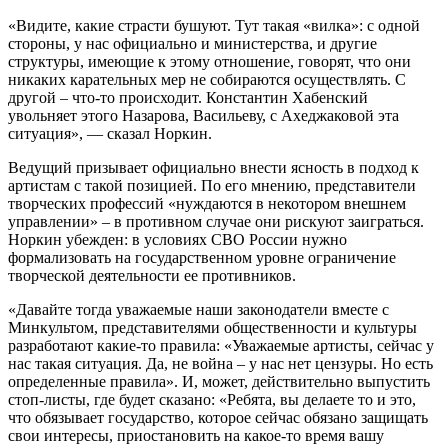
«Видите, какие страсти бушуют. Тут такая «вилка»: с одной
стороны, у нас официально и министерства, и другие
структуры, имеющие к этому отношение, говорят, что они
никаких карательных мер не собираются осуществлять. С
другой – что-то происходит. Константин Хабенский
увольняет этого Назарова, Васильеву, с Ахеджаковой эта
ситуация», — сказал Норкин.
Ведущий призывает официально внести ясность в подход к
артистам с такой позицией. По его мнению, представители
творческих профессий «нуждаются в некотором внешнем
управлении» – в противном случае они рискуют заиграться.
Норкин убежден: в условиях СВО России нужно
формализовать на государственном уровне ограничение
творческой деятельности ее противников.
«Давайте тогда уважаемые наши законодатели вместе с
Минкультом, представителями общественности и культуры
разработают какие-то правила: «Уважаемые артисты, сейчас у
нас такая ситуация. Да, не война – у нас нет цензуры. Но есть
определенные правила». И, может, действительно выпустить
стоп-листы, где будет сказано: «Ребята, вы делаете то и это,
что обязывает государство, которое сейчас обязано защищать
свои интересы, приостановить на какое-то время вашу