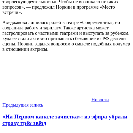
творческую деятельность». Чтобы не возникало никаких
вопросов», — предложил Норкин в программе «Место
встречи».
Ахеджакова лишилась ролей в театре «Современник», но
сохранила работу и зарплату. Также артистка может
гастролировать с частными театрами и выступать за рубежом,
куда ее стали активно приглашать сбежавшие из РФ деятели
сцены. Норкин задался вопросом о смысле подобных полумер
в отношении актрисы.
Новости
Навигация
Предыдущая запись
по
«На Первом канале зачистка»: из эфира убрали
записям
стразу трёх звёзд