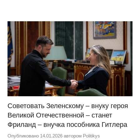
Перейти
Новости
Ещё
к
один
содержимому
сайт
на
WordPress
Советовать Зеленскому – внуку героя
Великой Отечественной – станет
Фриланд – внучка пособника Гитлера
Опубликовано
14.01.2026
автором
Politikys