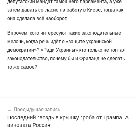
депутатский мандат тамошнего парламента, а уже
затем давать согласие на работу в Киеве, тогда как
она сделала всё наоборот.
Впрочем, кого интересуют такие законодательные
мелочи, когда речь идёт о «защите украинской
демократии»? «Ради Украины» кто только не топтал
законодательство, почему бы и Фриланд не сделать
то же самое?
Навигация
Н
Предыдущая запись
о
по
Последний гвоздь в крышку гроба от Трампа. А
в
записям
виновата Россия
о
с