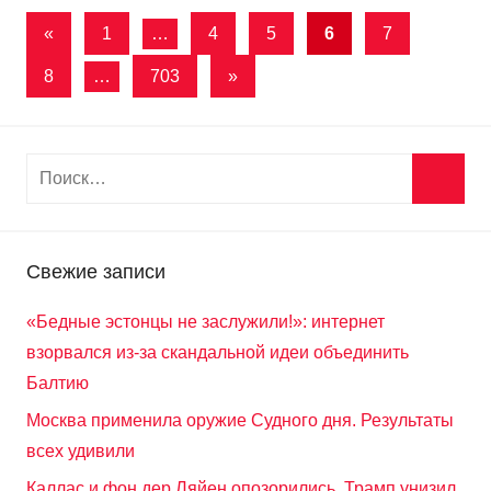
Пагинация
Предыдущие
«
1
…
4
5
6
7
записи
записей
Следующие
8
…
703
»
записи
Свежие записи
«Бедные эстонцы не заслужили!»: интернет
взорвался из-за скандальной идеи объединить
Балтию
Москва применила оружие Судного дня. Результаты
всех удивили
Каллас и фон дер Ляйен опозорились. Трамп унизил