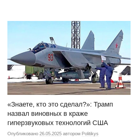
Перейти
Новости
Ещё
к
один
содержимому
сайт
на
WordPress
«Знаете, кто это сделал?»: Трамп
назвал виновных в краже
гиперзвуковых технологий США
Опубликовано
26.05.2025
автором
Politikys