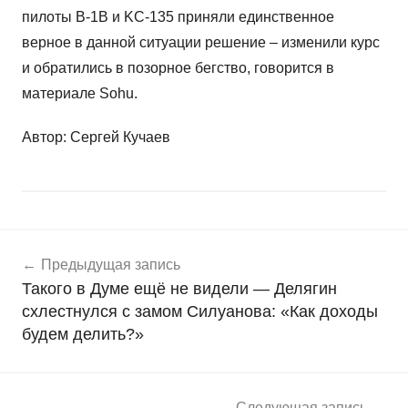
пилоты B-1B и KC-135 приняли единственное
верное в данной ситуации решение ­– изменили курс
и обратились в позорное бегство, говорится в
материале Sohu.
Автор: Сергей Кучаев
Навигация
Н
Предыдущая запись
о
по
Такого в Думе ещё не видели — Делягин
в
записям
схлестнулся с замом Силуанова: «Как доходы
о
будем делить?»
с
т
и
Следующая запись