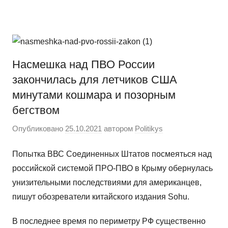
Перейти
Новости
Ещё
к
один
содержимому
сайт
на
Насмешка над ПВО России
WordPress
закончилась для летчиков США
минутами кошмара и позорным
бегством
Опубликовано
25.10.2021
автором
Politikys
Попытка ВВС Соединенных Штатов посмеяться над
российской системой ПРО-ПВО в Крыму обернулась
унизительными последствиями для американцев,
пишут обозреватели китайского издания Sohu.
В последнее время по периметру РФ существенно