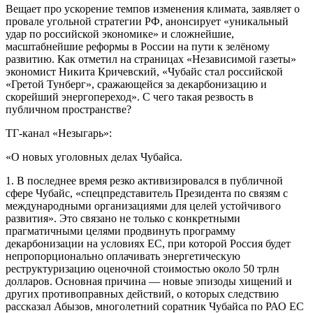
Вещает про ускорение темпов изменения климата, заявляет о
провале угольной стратегии РФ, анонсирует «уникальный
удар по российской экономике» и сложнейшие,
масштабнейшие реформы в России на пути к зелёному
развитию. Как отметил на страницах «Независимой газеты»
экономист Никита Кричевский, «Чубайс стал российской
«Гретой Тунберг», сражающейся за декарбонизацию и
скорейший энергопереход». С чего такая резвость в
публичном пространстве?
ТГ-канал «Незыгарь»:
«О новых уголовных делах Чубайса.
1. В последнее время резко активизировался в публичной
сфере Чубайс, «спецпредставитель Президента по связям с
международными организациями для целей устойчивого
развития». Это связано не только с конкретными
прагматичными целями продвинуть программу
декарбонизации на условиях ЕС, при которой Россия будет
непропорционально оплачивать энергетическую
реструктуризацию оценочной стоимостью около 50 трлн
долларов. Основная причина — новые эпизоды хищений и
других противоправных действий, о которых следствию
рассказал Абызов, многолетний соратник Чубайса по РАО ЕС