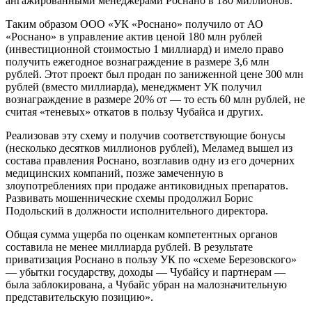
ангажированными менеджерами Роснано в 180 миллионов.
Таким образом ООО «УК «Роснано» получило от АО
«Роснано» в управление актив ценой 180 млн рублей
(инвестиционной стоимостью 1 миллиард) и имело право
получить ежегодное вознаграждение в размере 3,6 млн
рублей. Этот проект был продан по заниженной цене 300 млн
рублей (вместо миллиарда), менеджмент УК получил
вознаграждение в размере 20% от — то есть 60 млн рублей, не
считая «теневых» откатов в пользу Чубайса и других.
Реализовав эту схему и получив соответствующие бонусы
(несколько десятков миллионов рублей), Меламед вышел из
состава правления Роснано, возглавив одну из его дочерних
медицинских компаний, позже замеченную в
злоупотреблениях при продаже антиковидных препаратов.
Развивать мошеннические схемы продолжил Борис
Подольский в должности исполнительного директора.
Общая сумма ущерба по оценкам компетентных органов
составила не менее миллиарда рублей. В результате
приватизация Роснано в пользу УК по «схеме Березовского»
— убытки государству, доходы — Чубайсу и партнерам —
была заблокирована, а Чубайс убран на малозначительную
представительскую позицию».