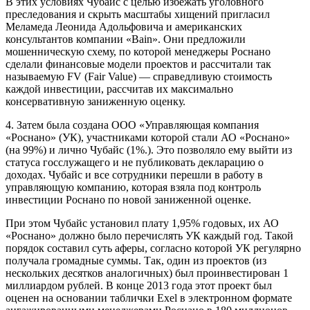
В этих условиях Чубайс с целью избежать уголовного
преследования и скрыть масштабы хищений пригласил
Меламеда Леонида Адольфовича и американских
консультантов компании «Bain». Они предложили
мошенническую схему, по которой менеджеры Роснано
сделали финансовые модели проектов и рассчитали так
называемую FV (Fair Value) — справедливую стоимость
каждой инвестиции, рассчитав их максимально
консервативную заниженную оценку.
4. Затем была создана ООО «Управляющая компания
«Роснано» (УК), участниками которой стали АО «Роснано»
(на 99%) и лично Чубайс (1%.). Это позволяло ему выйти из
статуса госслужащего и не публиковать декларацию о
доходах. Чубайс и все сотрудники перешли в работу в
управляющую компанию, которая взяла под контроль
инвестиции Роснано по новой заниженной оценке.
При этом Чубайс установил плату 1,95% годовых, их АО
«Роснано» должно было перечислять УК каждый год. Такой
порядок составил суть аферы, согласно которой УК регулярно
получала громадные суммы. Так, один из проектов (из
нескольких десятков аналогичных) был проинвестирован 1
миллиардом рублей. В конце 2013 года этот проект был
оценен на основании таблички Exel в электронном формате