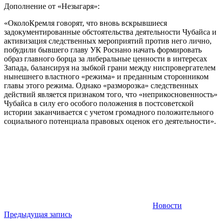
Дополнение от «Незыгаря»:
«ОколоКремля говорят, что вновь вскрывшиеся
задокументированные обстоятельства деятельности Чубайса и
активизация следственных мероприятий против него лично,
побудили бывшего главу УК Роснано начать формировать
образ главного борца за либеральные ценности в интересах
Запада, балансируя на зыбкой грани между ниспровергателем
нынешнего властного «режима» и преданным сторонником
главы этого режима. Однако «разморозка» следственных
действий является признаком того, что «неприкосновенность»
Чубайса в силу его особого положения в постсоветской
истории заканчивается с учетом громадного положительного
социального потенциала правовых оценок его деятельности».
Новости
Навигация
Предыдущая запись