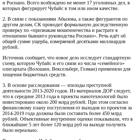
и Роснано. Всего возбуждено не менее 17 уголовных дел, в
которых фигурирует Чубайс в том или ином качестве.
2. В связи с показаниями Абызова, а также фигурантов по
другим делам, СК проводит формальную доследственную
проверку по «признакам мошенничества и растрате в
отношении бывшего руководства Роснано». Речь идёт об
общей сумме ущерба, измеряемой десятками миллиардов
рублей.
Источник сообщает, что новое дело исследует стандартную
схему, которую Чубайс и его связи из числа «семейного»
олигархата (Волошин, Вексельберг, Гозман) применяли для
хищения бюджетных средств.
3. В основе расследования — эпизоды преступной
деятельности 2013-2020 годов. Из материалов ДОР следует,
что к середине 2013 года в проекты нанотехнологий было
инвестировано около 200 млрд рублей. При этом согласно
финансовому плану поступления от выходов из проектов за
2014-2019 года должны были составить более 450 млрд
рублей. Объективные внутренние оценки показывали, что в
ближайшие 5 лет более 120 млрд руб на выходе получить
было нереально.