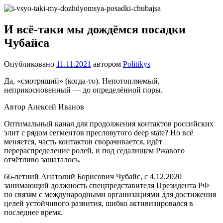
Перейти
Новости
Ещё
к
один
содержимому
И всё-таки мы дождёмся посадки
сайт
Чубайса
на
WordPress
Опубликовано
11.11.2021
автором
Politikys
Да, «смотрящий» (когда-то). Непотопляемый,
неприкосновенный — до определённой поры.
Автор Алексей Иванов
Оптимальный канал для продолжения контактов российских
элит с рядом сегментов пресловутого deep state? Но всё
меняется, часть контактов сворачивается, идёт
перераспределение ролей, и под седалищем Ржавого
отчётливо зашаталось.
66-летний Анатолий Борисович Чубайс, с 4.12.2020
занимающий должность спецпредставителя Президента РФ
по связям с международными организациями для достижения
целей устойчивого развития, шибко активизировался в
последнее время.