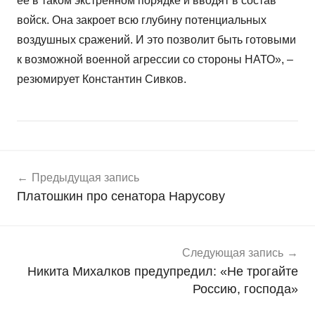
ее в таком экстренном порядке и вводят в состав
войск. Она закроет всю глубину потенциальных
воздушных сражений. И это позволит быть готовыми
к возможной военной агрессии со стороны НАТО», –
резюмирует Константин Сивков.
Навигация
Н
Предыдущая запись
о
по
Платошкин про сенатора Нарусову
в
записям
о
с
т
Следующая запись
и
Никита Михалков предупредил: «Не трогайте
Россию, господа»