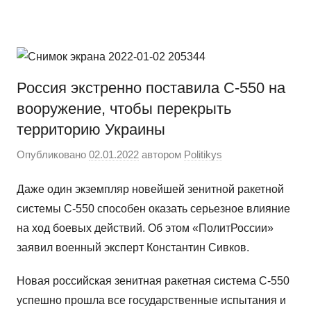
Перейти
Новости
Ещё
к
один
содержимому
сайт
на
Россия экстренно поставила С-550 на
WordPress
вооружение, чтобы перекрыть
территорию Украины
Опубликовано
02.01.2022
автором
Politikys
Даже один экземпляр новейшей зенитной ракетной
системы С-550 способен оказать серьезное влияние
на ход боевых действий. Об этом «ПолитРоссии»
заявил военный эксперт Константин Сивков.
Новая российская зенитная ракетная система С-550
успешно прошла все государственные испытания и