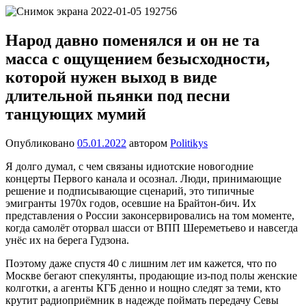
Перейти
Новости
Ещё
к
один
содержимому
Народ давно поменялся и он не та
сайт
масса с ощущением безысходности,
на
WordPress
которой нужен выход в виде
длительной пьянки под песни
танцующих мумий
Опубликовано
05.01.2022
автором
Politikys
Я долго думал, с чем связаны идиотские новогодние
концерты Первого канала и осознал. Люди, принимающие
решение и подписывающие сценарий, это типичные
эмигранты 1970х годов, осевшие на Брайтон-бич. Их
представления о России законсервировались на том моменте,
когда самолёт оторвал шасси от ВПП Шереметьево и навсегда
унёс их на берега Гудзона.
Поэтому даже спустя 40 с лишним лет им кажется, что по
Москве бегают спекулянты, продающие из-под полы женские
колготки, а агенты КГБ денно и нощно следят за теми, кто
крутит радиоприёмник в надежде поймать передачу Севы