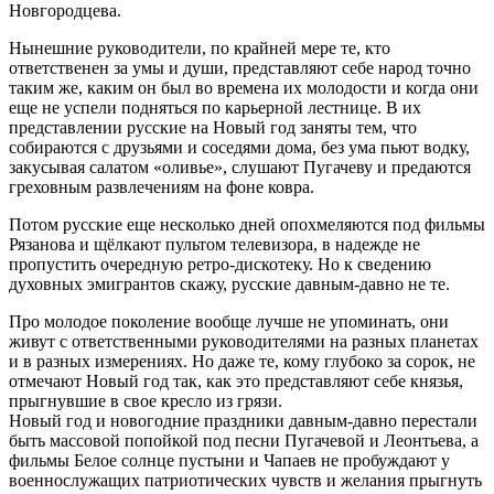
Новгородцева.
Нынешние руководители, по крайней мере те, кто
ответственен за умы и души, представляют себе народ точно
таким же, каким он был во времена их молодости и когда они
еще не успели подняться по карьерной лестнице. В их
представлении русские на Новый год заняты тем, что
собираются с друзьями и соседями дома, без ума пьют водку,
закусывая салатом «оливье», слушают Пугачеву и предаются
греховным развлечениям на фоне ковра.
Потом русские еще несколько дней опохмеляются под фильмы
Рязанова и щёлкают пультом телевизора, в надежде не
пропустить очередную ретро-дискотеку. Но к сведению
духовных эмигрантов скажу, русские давным-давно не те.
Про молодое поколение вообще лучше не упоминать, они
живут с ответственными руководителями на разных планетах
и в разных измерениях. Но даже те, кому глубоко за сорок, не
отмечают Новый год так, как это представляют себе князья,
прыгнувшие в свое кресло из грязи.
Новый год и новогодние праздники давным-давно перестали
быть массовой попойкой под песни Пугачевой и Леонтьева, а
фильмы Белое солнце пустыни и Чапаев не пробуждают у
военнослужащих патриотических чувств и желания прыгнуть