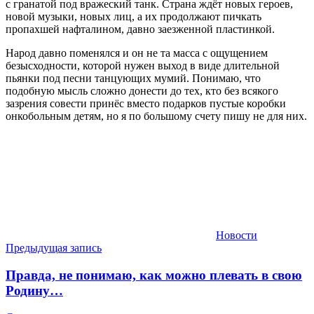
с гранатой под вражеский танк. Страна ждёт новых героев,
новой музыки, новых лиц, а их продолжают пичкать
пропахшей нафталином, давно заезженной пластинкой.
Народ давно поменялся и он не та масса с ощущением
безысходности, которой нужен выход в виде длительной
пьянки под песни танцующих мумий. Понимаю, что
подобную мысль сложно донести до тех, кто без всякого
зазрения совести принёс вместо подарков пустые коробки
онкобольным детям, но я по большому счету пишу не для них.
Новости
Навигация
Предыдущая запись
по
Правда, не понимаю, как можно плевать в свою
записям
Родину…