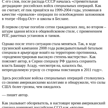
С его слов, после распада СССР началась «стремительная
деградация» российских войск специальных операций. Как
он считает, её пик пришёлся на 1999-2004 годы, упоминая в
качестве «провалов» операции по освобождению заложников
в театре «Норд-Ост» и школы в Беслане.
В первом случае погибли сотни гражданских лиц, во втором –
штурм здания вёлся в общевойсковом стиле, с применением
РПГ, ракетных установок и танков.
Однако после этого ситуация стала меняться. Так, в ходе
грузинской кампании 2008 года разведывательный батальон
спецназа в арьергарде вошёл на территорию противника,
«продемонстрировав высокую степень мастерства». Как
поясняет автор, в Сирии спецназу РФ удалось сохранить
власть Башару Асаду, «несмотря на, казалось бы,
непреодолимую угрозу со стороны повстанцев в 2011 году».
Здесь российские войска специальных операций столкнулись
со своими американскими коллегами и обнаружили, что силы
США более грозны, чем ожидалось
— пишет автор.
Как указывает обозреватель, в настоящее время американский
спецназ оценивает российские ССО как «вполне