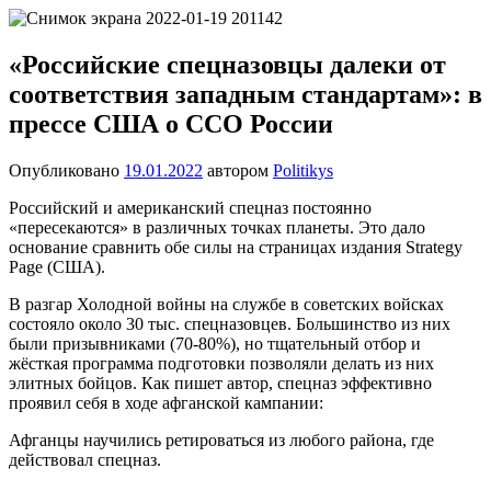
Перейти
Новости
Ещё
к
один
содержимому
«Российские спецназовцы далеки от
сайт
соответствия западным стандартам»: в
на
WordPress
прессе США о ССО России
Опубликовано
19.01.2022
автором
Politikys
Российский и американский спецназ постоянно
«пересекаются» в различных точках планеты. Это дало
основание сравнить обе силы на страницах издания Strategy
Page (США).
В разгар Холодной войны на службе в советских войсках
состояло около 30 тыс. спецназовцев. Большинство из них
были призывниками (70-80%), но тщательный отбор и
жёсткая программа подготовки позволяли делать из них
элитных бойцов. Как пишет автор, спецназ эффективно
проявил себя в ходе афганской кампании:
Афганцы научились ретироваться из любого района, где
действовал спецназ.