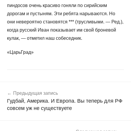
пиндосов очень красиво гоняли по сирийским
дорогам и пустыням. Эти ребята нарываются. Но
они невероятно становятся *** (трусливыми. — Ред.),
когда русский Иван показывает им свой броневой
кулак, — отметил наш собеседник.
«ЦарьГрад»
Навигация
Н
Предыдущая запись
о
по
Гудбай, Америка. И Европа. Вы теперь для РФ
в
записям
совсем уж не существуете
о
с
т