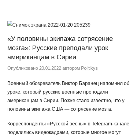
Перейти
Новости
Ещё
к
один
содержимому
сайт
на
«У половины экипажа сотрясение
WordPress
мозга»: Русские преподали урок
американцам в Сирии
Опубликовано
20.01.2022
автором
Politikys
Военный обозреватель Виктор Баранец напомнил об
уроке, который русские военные преподали
американцам в Сирии. Позже стало известно, что у
половины экипажа США — сотрясение мозга.
Корреспонденты «Русской весны» в Telegram-канале
поделились видеокадрами, которые многое могут