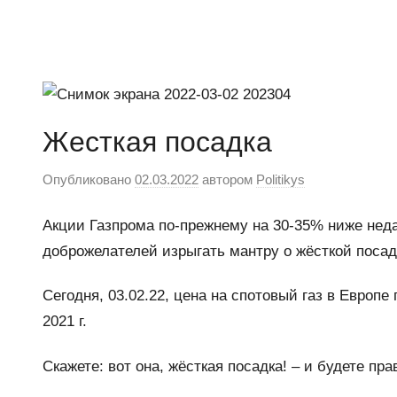
Перейти
к
Ещё
Новости
содержимому
один
сайт
на
Жесткая посадка
WordPress
Опубликовано
02.03.2022
автором
Politikys
Акции Газпрома по-прежнему на 30-35% ниже нед
доброжелателей изрыгать мантру о жёсткой посадк
Сегодня, 03.02.22, цена на спотовый газ в Европе
2021 г.
Скажете: вот она, жёсткая посадка! – и будете пр