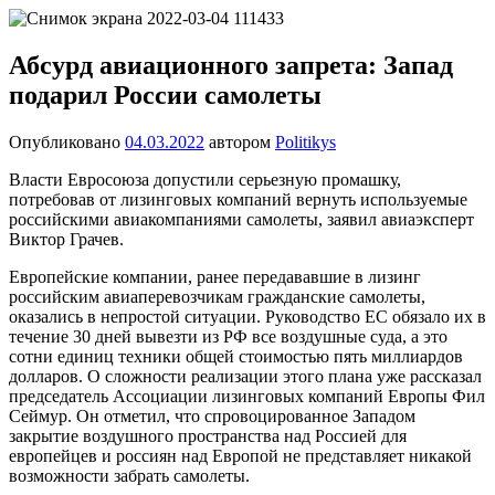
Перейти
Новости
Ещё
к
один
содержимому
Абсурд авиационного запрета: Запад
сайт
подарил России самолеты
на
WordPress
Опубликовано
04.03.2022
автором
Politikys
Власти Евросоюза допустили серьезную промашку,
потребовав от лизинговых компаний вернуть используемые
российскими авиакомпаниями самолеты, заявил авиаэксперт
Виктор Грачев.
Европейские компании, ранее передававшие в лизинг
российским авиаперевозчикам гражданские самолеты,
оказались в непростой ситуации. Руководство ЕС обязало их в
течение 30 дней вывезти из РФ все воздушные суда, а это
сотни единиц техники общей стоимостью пять миллиардов
долларов. О сложности реализации этого плана уже рассказал
председатель Ассоциации лизинговых компаний Европы Фил
Сеймур. Он отметил, что спровоцированное Западом
закрытие воздушного пространства над Россией для
европейцев и россиян над Европой не представляет никакой
возможности забрать самолеты.