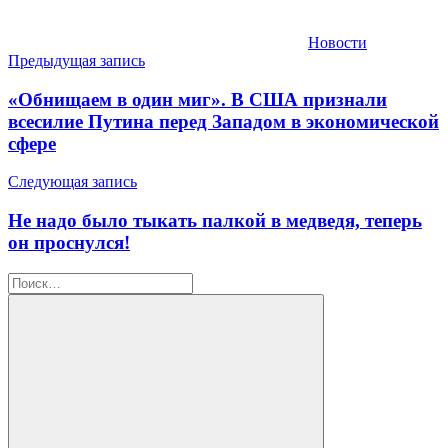
Новости
Навигация
Предыдущая запись
по
«Обнищаем в один миг». В США признали
записям
всесилие Путина перед Западом в экономической
сфере
Следующая запись
Не надо было тыкать палкой в медведя, теперь
он проснулся!
Найти: