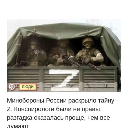
Перейти
Новости
Ещё
к
один
содержимому
сайт
на
WordPress
Минобороны России раскрыло тайну
Z. Конспирологи были не правы:
разгадка оказалась проще, чем все
думают