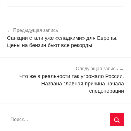
Навигация
Н
Предыдущая запись
о
по
Санкции стали уже «сладкими» для Европы.
в
записям
Цены на бензин бьют все рекорды
о
с
т
и
Следующая запись
Что же в реальности так угрожало России.
Названа главная причина начала
спецоперации