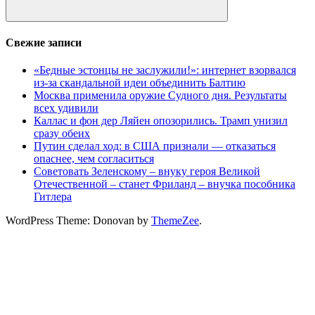
Поиск
Свежие записи
«Бедные эстонцы не заслужили!»: интернет взорвался
из-за скандальной идеи объединить Балтию
Москва применила оружие Судного дня. Результаты
всех удивили
Каллас и фон дер Ляйен опозорились. Трамп унизил
сразу обеих
Путин сделал ход: в США признали — отказаться
опаснее, чем согласиться
Советовать Зеленскому – внуку героя Великой
Отечественной – станет Фриланд – внучка пособника
Гитлера
WordPress Theme: Donovan by
ThemeZee
.