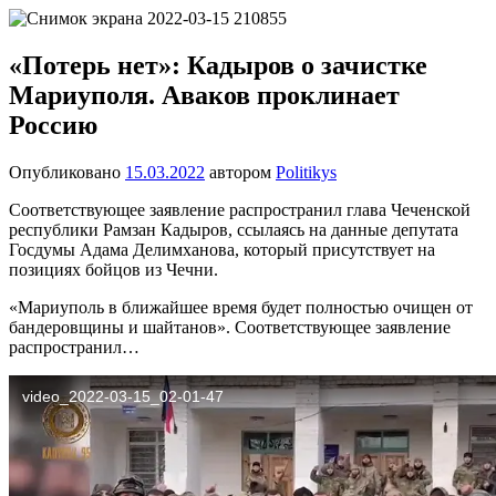
Перейти
Новости
Ещё
к
один
содержимому
«Потерь нет»: Кадыров о зачистке
сайт
Мариуполя. Аваков проклинает
на
WordPress
Россию
Опубликовано
15.03.2022
автором
Politikys
Соответствующее заявление распространил глава Чеченской
республики Рамзан Кадыров, ссылаясь на данные депутата
Госдумы Адама Делимханова, который присутствует на
позициях бойцов из Чечни.
«Мариуполь в ближайшее время будет полностью очищен от
бандеровщины и шайтанов». Соответствующее заявление
распространил…