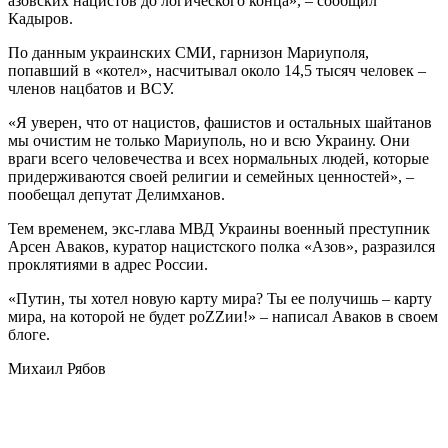
азовских нацистов до логического конца», – сообщил
Кадыров.
По данным украинских СМИ, гарнизон Мариуполя,
попавший в «котел», насчитывал около 14,5 тысяч человек –
членов нацбатов и ВСУ.
«Я уверен, что от нацистов, фашистов и остальных шайтанов
мы очистим не только Мариуполь, но и всю Украину. Они
враги всего человечества и всех нормальных людей, которые
придерживаются своей религии и семейных ценностей», –
пообещал депутат Делимханов.
Тем временем, экс-глава МВД Украины военный преступник
Арсен Аваков, куратор нацистского полка «Азов», разразился
проклятиями в адрес России.
«Путин, ты хотел новую карту мира? Ты ее получишь – карту
мира, на которой не будет роZZии!» – написал Аваков в своем
блоге.
Михаил Рябов