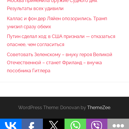
Москва применила оружие Судного дня.
Результаты всех удивили
Каллас и фон дер Ляйен опозорились. Трамп
унизил сразу обеих
Путин сделал ход: в США признали — отказаться
опаснее, чем согласиться
Советовать Зеленскому – внуку героя Великой
Отечественной – станет Фриланд – внучка
пособника Гитлера
WordPress Theme: Donovan by
ThemeZee
.