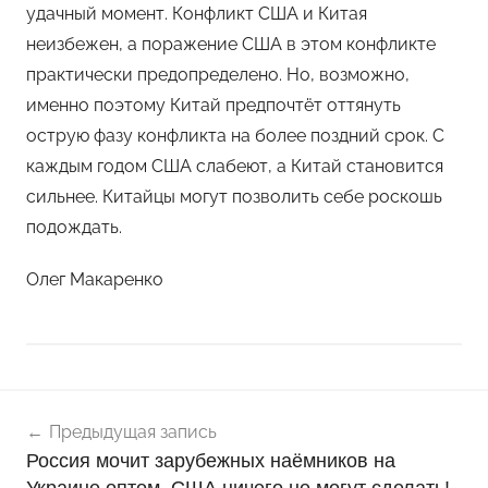
удачный момент. Конфликт США и Китая
неизбежен, а поражение США в этом конфликте
практически предопределено. Но, возможно,
именно поэтому Китай предпочтёт оттянуть
острую фазу конфликта на более поздний срок. С
каждым годом США слабеют, а Китай становится
сильнее. Китайцы могут позволить себе роскошь
подождать.
Олег Макаренко
Навигация
Н
Предыдущая запись
о
по
Россия мочит зарубежных наёмников на
в
записям
Украине оптом. США ничего не могут сделать!