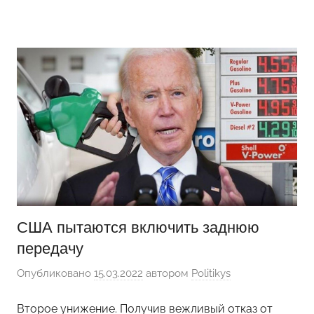
Перейти
Новости
Ещё
к
один
содержимому
сайт
на
WordPress
США пытаются включить заднюю
передачу
Опубликовано
15.03.2022
автором
Politikys
Второе унижение. Получив вежливый отказ от