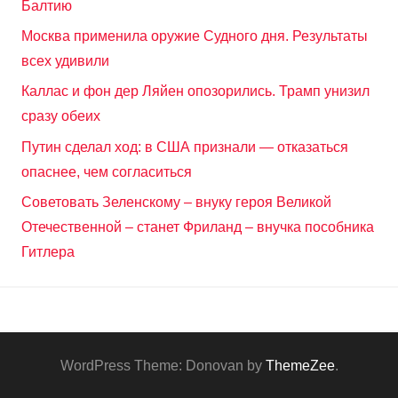
Балтию
Москва применила оружие Судного дня. Результаты
всех удивили
Каллас и фон дер Ляйен опозорились. Трамп унизил
сразу обеих
Путин сделал ход: в США признали — отказаться
опаснее, чем согласиться
Советовать Зеленскому – внуку героя Великой
Отечественной – станет Фриланд – внучка пособника
Гитлера
WordPress Theme: Donovan by
ThemeZee
.