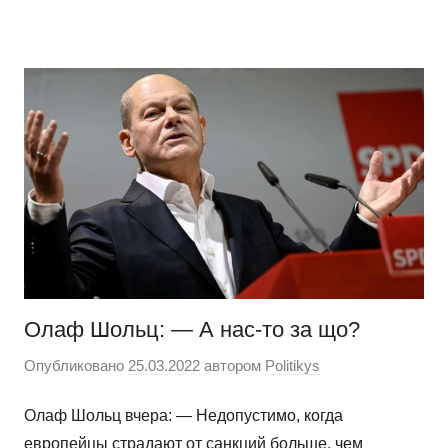
Перейти
Новости
Ещё
к
один
содержимому
сайт
на
WordPress
Олаф Шольц: — А нас-то за що?
Опубликовано
25.03.2022
автором
Politikys
Олаф Шольц вчера: — Недопустимо, когда
европейцы страдают от санкций больше, чем