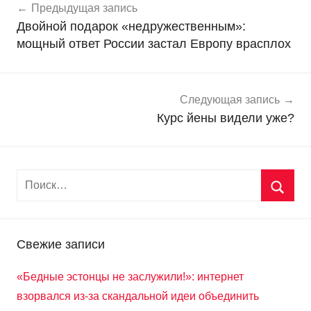
Предыдущая запись
о
по
Двойной подарок «недружественным»:
в
записям
мощный ответ России застал Европу врасплох
о
с
т
и
Следующая запись
Курс йены видели уже?
Свежие записи
«Бедные эстонцы не заслужили!»: интернет
взорвался из-за скандальной идеи объединить