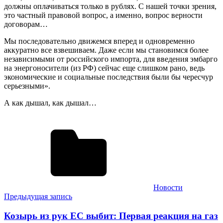
должны оплачиваться только в рублях. С нашей точки зрения,
это частный правовой вопрос, а именно, вопрос верности
договорам…
Мы последовательно движемся вперед и одновременно
аккуратно все взвешиваем. Даже если мы становимся более
независимыми от российского импорта, для введения эмбарго
на энергоносители (из РФ) сейчас еще слишком рано, ведь
экономические и социальные последствия были бы чересчур
серьезными».
А как дышал, как дышал…
Новости
Навигация
Предыдущая запись
по
Козырь из рук ЕС выбит: Первая реакция на газ