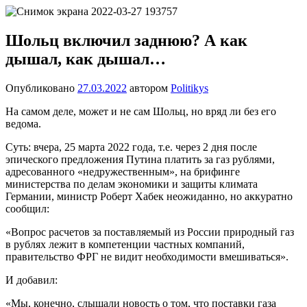
Перейти
Новости
Ещё
к
один
содержимому
Шольц включил заднюю? А как
сайт
дышал, как дышал…
на
WordPress
Опубликовано
27.03.2022
автором
Politikys
На самом деле, может и не сам Шольц, но вряд ли без его
ведома.
Суть: вчера, 25 марта 2022 года, т.е. через 2 дня после
эпического предложения Путина платить за газ рублями,
адресованного «недружественным», на брифинге
министерства по делам экономики и защиты климата
Германии, министр Роберт Хабек неожиданно, но аккуратно
сообщил:
«Вопрос расчетов за поставляемый из России природный газ
в рублях лежит в компетенции частных компаний,
правительство ФРГ не видит необходимости вмешиваться».
И добавил:
«Мы, конечно, слышали новость о том, что поставки газа