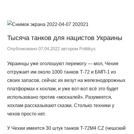
Перейти
Новости
Ещё
к
один
содержимому
сайт
на
Тысяча танков для нацистов Украины
WordPress
Опубликовано
07.04.2022
автором
Politikys
Украинцы уже оголошуют перемогу — мол, Чехия
отгружает им около 1000 танков Т-72 и БМП-1 из
своих запасов, сейчас их везут на железнодорожных
платформах к хохлам, и уже вот-вот всё это будет
использовано против «москалей». Разумеется,
хохлам рассказывают сказки. Столько техники у
чехов просто нет.
У Чехии имеется 30 штук танков T-72M4 CZ (чешский