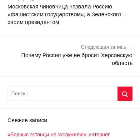
по
Московская чиновница назвала Россию
в
записям
«фашистским государством», а Зеленского –
о
своим президентом
с
т
и
Следующая запись
Почему Россия уже не бросит Херсонскую
область
Свежие записи
«Бедные эстонцы не заслужили!»: интернет