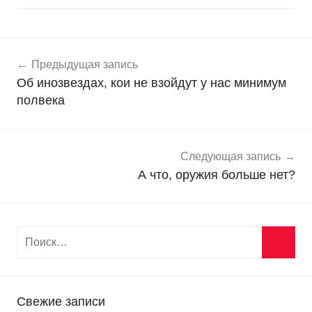
Навигация
Н
Предыдущая запись
о
по
Об инозвездах, кои не взойдут у нас минимум
в
записям
полвека
о
с
т
и
Следующая запись
А что, оружия больше нет?
Свежие записи