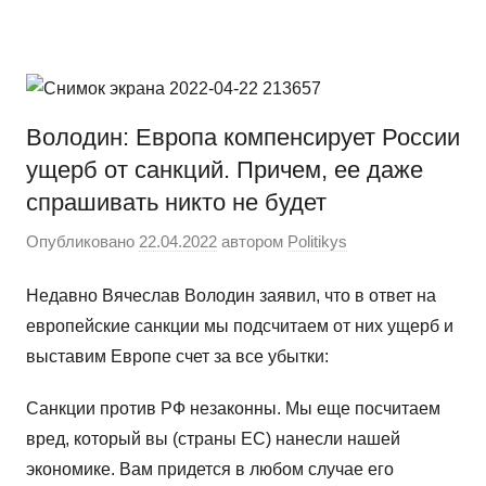
Перейти
Новости
Ещё
к
один
содержимому
сайт
на
Володин: Европа компенсирует России
WordPress
ущерб от санкций. Причем, ее даже
спрашивать никто не будет
Опубликовано
22.04.2022
автором
Politikys
Недавно Вячеслав Володин заявил, что в ответ на
европейские санкции мы подсчитаем от них ущерб и
выставим Европе счет за все убытки:
Санкции против РФ незаконны. Мы еще посчитаем
вред, который вы (страны ЕС) нанесли нашей
экономике. Вам придется в любом случае его