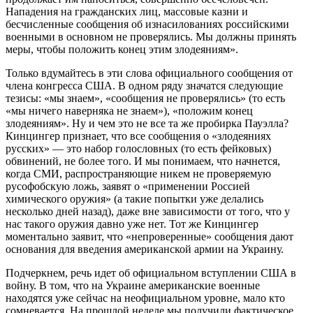
Нападения на гражданских лиц, массовые казни и
бесчисленные сообщения об изнасилованиях российскими
военными в основном не проверялись. Мы должны принять
меры, чтобы положить конец этим злодеяниям».
Только вдумайтесь в эти слова официального сообщения от
члена конгресса США. В одном ряду значатся следующие
тезисы: «мы знаем», «сообщения не проверялись» (то есть
«мы ничего наверняка не знаем»), «положим конец
злодеяниям». Ну и чем это не все та же пробирка Пауэлла?
Кинцингер признает, что все сообщения о «злодеяниях
русских» — это набор голословных (то есть фейковых)
обвинений, не более того. И мы понимаем, что начнется,
когда СМИ, распространяющие никем не проверяемую
русофобскую ложь, заявят о «применении Россией
химического оружия» (а такие попытки уже делались
несколько дней назад), даже вне зависимости от того, что у
нас такого оружия давно уже нет. Тот же Кинцингер
моментально заявит, что «непроверенные» сообщения дают
основания для введения американской армии на Украину.
Подчеркнем, речь идет об официальном вступлении США в
войну. В том, что на Украине американские военные
находятся уже сейчас на неофициальном уровне, мало кто
сомневается. На прошлой неделе мы получили фактическое