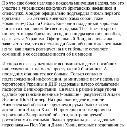
Но что еще более наглядно показала минувшая неделя, так это
участие в украинском конфликте британских наемников и
спецслужб. Лондон официально подтвердил гибель первого
британца — 36-летнего военного (само собой, тоже
«бывшего») Скотта Сибли. Еще один подданный королевы
числится пропавшим без вести, однако The Times открыто
пишет, что «два британца из одного подразделения погибли,
сражаясь за Украину». Официальный Лондон снова-таки
заявляет о том, что все эти люди были «бывшими» военными,
но то, как власть реагирует на их гибель, не оставляет
сомнений в ее осведомленности об их миссии.
И снова все сразу начинают вспоминать о детях погибших
или схваченных на месте преступлений британцев. А
последних становится все больше. Только согласно
подтвержденной информации, за минувшие пару недель на
территории Украины и ДНР задержаны пятеро обладателей
паспортов Великобритании. Сначала в районе Мариуполя
сдались британские военные («бывшие», разумеется) Айден
Эслин и Шон Пиннер. На прошлой неделе в районе
Николаевской области с оружием в руках был схвачен
англичанин Эндрю Хилл. И примерно в то же время на
территории Запорожской области, контролируемой
российскими военными, были задержаны два загадочных
персонажа — Пол Ури и Дилан Хили, которые представились