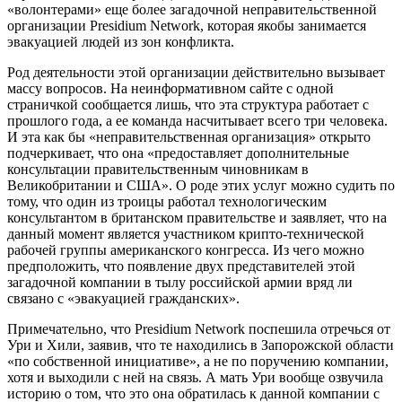
«волонтерами» еще более загадочной неправительственной
организации Presidium Network, которая якобы занимается
эвакуацией людей из зон конфликта.
Род деятельности этой организации действительно вызывает
массу вопросов. На неинформативном сайте с одной
страничкой сообщается лишь, что эта структура работает с
прошлого года, а ее команда насчитывает всего три человека.
И эта как бы «неправительственная организация» открыто
подчеркивает, что она «предоставляет дополнительные
консультации правительственным чиновникам в
Великобритании и США». О роде этих услуг можно судить по
тому, что один из троицы работал технологическим
консультантом в британском правительстве и заявляет, что на
данный момент является участником крипто-технической
рабочей группы американского конгресса. Из чего можно
предположить, что появление двух представителей этой
загадочной компании в тылу российской армии вряд ли
связано с «эвакуацией гражданских».
Примечательно, что Presidium Network поспешила отречься от
Ури и Хили, заявив, что те находились в Запорожской области
«по собственной инициативе», а не по поручению компании,
хотя и выходили с ней на связь. А мать Ури вообще озвучила
историю о том, что это она обратилась к данной компании с