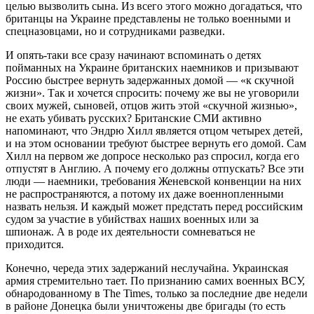
целью вызволить сына. Из всего этого можно догадаться, что
британцы на Украине представлены не только военными и
спецназовцами, но и сотрудниками разведки.
И опять-таки все сразу начинают вспоминать о детях
пойманных на Украине британских наемников и призывают
Россию быстрее вернуть задержанных домой — «к скучной
жизни». Так и хочется спросить: почему же вы не уговорили
своих мужей, сыновей, отцов жить этой «скучной жизнью»,
не ехать убивать русских? Британские СМИ активно
напоминают, что Эндрю Хилл является отцом четырех детей,
и на этом основании требуют быстрее вернуть его домой. Сам
Хилл на первом же допросе несколько раз спросил, когда его
отпустят в Англию. А почему его должны отпускать? Все эти
люди — наемники, требования Женевской конвенции на них
не распространяются, а потому их даже военнопленными
назвать нельзя. И каждый может предстать перед российским
судом за участие в убийствах наших военных или за
шпионаж. А в роде их деятельности сомневаться не
приходится.
Конечно, череда этих задержаний неслучайна. Украинская
армия стремительно тает. По признанию самих военных ВСУ,
обнародованному в The Times, только за последние две недели
в районе Донецка были уничтожены две бригады (то есть