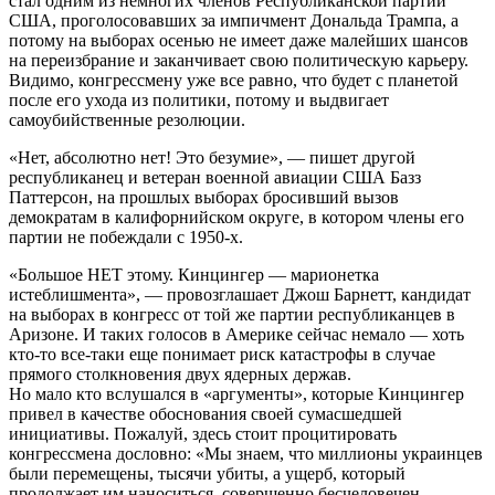
стал одним из немногих членов Республиканской партии
США, проголосовавших за импичмент Дональда Трампа, а
потому на выборах осенью не имеет даже малейших шансов
на переизбрание и заканчивает свою политическую карьеру.
Видимо, конгрессмену уже все равно, что будет с планетой
после его ухода из политики, потому и выдвигает
самоубийственные резолюции.
«Нет, абсолютно нет! Это безумие», — пишет другой
республиканец и ветеран военной авиации США Базз
Паттерсон, на прошлых выборах бросивший вызов
демократам в калифорнийском округе, в котором члены его
партии не побеждали с 1950-х.
«Большое НЕТ этому. Кинцингер — марионетка
истеблишмента», — провозглашает Джош Барнетт, кандидат
на выборах в конгресс от той же партии республиканцев в
Аризоне. И таких голосов в Америке сейчас немало — хоть
кто-то все-таки еще понимает риск катастрофы в случае
прямого столкновения двух ядерных держав.
Но мало кто вслушался в «аргументы», которые Кинцингер
привел в качестве обоснования своей сумасшедшей
инициативы. Пожалуй, здесь стоит процитировать
конгрессмена дословно: «Мы знаем, что миллионы украинцев
были перемещены, тысячи убиты, а ущерб, который
продолжает им наноситься, совершенно бесчеловечен.