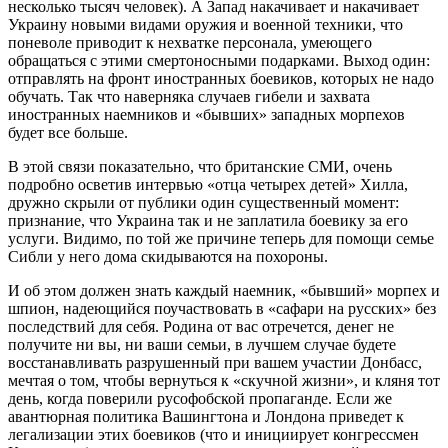
несколько тысяч человек). А Запад накачивает и накачивает
Украину новыми видами оружия и военной техники, что
поневоле приводит к нехватке персонала, умеющего
обращаться с этими смертоносными подарками. Выход один:
отправлять на фронт иностранных боевиков, которых не надо
обучать. Так что наверняка случаев гибели и захвата
иностранных наемников и «бывших» западных морпехов
будет все больше.
В этой связи показательно, что британские СМИ, очень
подробно осветив интервью «отца четырех детей» Хилла,
дружно скрыли от публики один существенный момент:
признание, что Украина так и не заплатила боевику за его
услуги. Видимо, по той же причине теперь для помощи семье
Сибли у него дома скидываются на похороны.
И об этом должен знать каждый наемник, «бывший» морпех и
шпион, надеющийся поучаствовать в «сафари на русских» без
последствий для себя. Родина от вас отречется, денег не
получите ни вы, ни ваши семьи, в лучшем случае будете
восстанавливать разрушенный при вашем участии Донбасс,
мечтая о том, чтобы вернуться к «скучной жизни», и кляня тот
день, когда поверили русофобской пропаганде. Если же
авантюрная политика Вашингтона и Лондона приведет к
легализации этих боевиков (что и инициирует конгрессмен