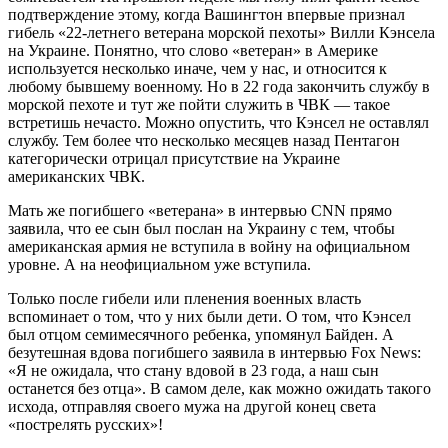
подтверждение этому, когда Вашингтон впервые признал
гибель «22-летнего ветерана морской пехоты» Вилли Кэнсела
на Украине. Понятно, что слово «ветеран» в Америке
используется несколько иначе, чем у нас, и относится к
любому бывшему военному. Но в 22 года закончить службу в
морской пехоте и тут же пойти служить в ЧВК — такое
встретишь нечасто. Можно опустить, что Кэнсел не оставлял
службу. Тем более что несколько месяцев назад Пентагон
категорически отрицал присутствие на Украине
американских ЧВК.
Мать же погибшего «ветерана» в интервью CNN прямо
заявила, что ее сын был послан на Украину с тем, чтобы
американская армия не вступила в войну на официальном
уровне. А на неофициальном уже вступила.
Только после гибели или пленения военных власть
вспоминает о том, что у них были дети. О том, что Кэнсел
был отцом семимесячного ребенка, упомянул Байден. А
безутешная вдова погибшего заявила в интервью Fox News:
«Я не ожидала, что стану вдовой в 23 года, а наш сын
останется без отца». В самом деле, как можно ожидать такого
исхода, отправляя своего мужа на другой конец света
«пострелять русских»!