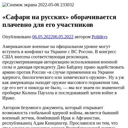
Перейти
Новости
Ещё
к
один
содержимому
«Сафари на русских» оборачивается
сайт
плачевно для его участников
на
WordPress
Опубликовано
06.05.2022
06.05.2022
автором
Politikys
Американские военные на официальном уровне могут
вступить в конфликт на Украине с ВС России. В конгресс
США внесена соответствующая резолюция,
предусматривающая авторизацию использования военной
силы и дающая президенту Джо Байдену право задействовать
армию против России «в случае применения на Украине
ядерного, биологического или химического оружия». Ну а уж
как американцы находят оружие массового поражения там,
где его нет и никогда не было, — мы все знаем по знаменитой
пробирке Колина Пауэлла и последовавшей затем войне в
Ираке.
Автором безумного документа, который открывает
возможность глобальной ядерной войны, является бывший
военный летчик, бомбивший Ирак и Афганистан,
республиканец Адам Кинцингер. Прославился он тем, что