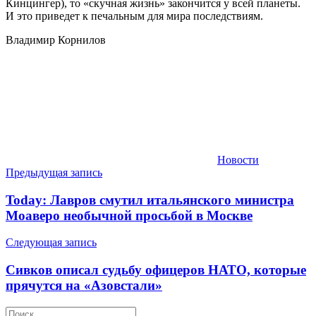
Кинцингер), то «скучная жизнь» закончится у всей планеты.
И это приведет к печальным для мира последствиям.
Владимир Корнилов
Новости
Навигация
Предыдущая запись
по
Today: Лавров смутил итальянского министра
записям
Моаверо необычной просьбой в Москве
Следующая запись
Сивков описал судьбу офицеров НАТО, которые
прячутся на «Азовстали»
Найти: