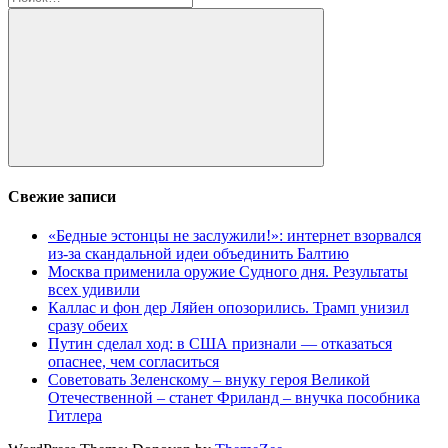
Поиск
Свежие записи
«Бедные эстонцы не заслужили!»: интернет взорвался
из-за скандальной идеи объединить Балтию
Москва применила оружие Судного дня. Результаты
всех удивили
Каллас и фон дер Ляйен опозорились. Трамп унизил
сразу обеих
Путин сделал ход: в США признали — отказаться
опаснее, чем согласиться
Советовать Зеленскому – внуку героя Великой
Отечественной – станет Фриланд – внучка пособника
Гитлера