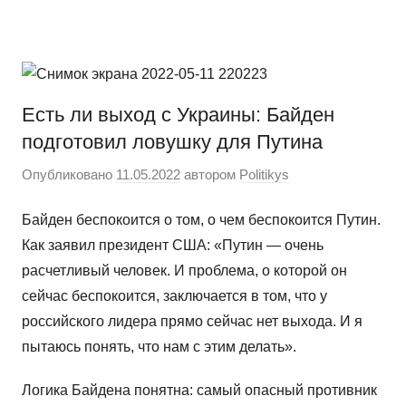
Перейти
Новости
Ещё
к
один
содержимому
сайт
на
Есть ли выход с Украины: Байден
WordPress
подготовил ловушку для Путина
Опубликовано
11.05.2022
автором
Politikys
Байден беспокоится о том, о чем беспокоится Путин.
Как заявил президент США: «Путин — очень
расчетливый человек. И проблема, о которой он
сейчас беспокоится, заключается в том, что у
российского лидера прямо сейчас нет выхода. И я
пытаюсь понять, что нам с этим делать».
Логика Байдена понятна: самый опасный противник