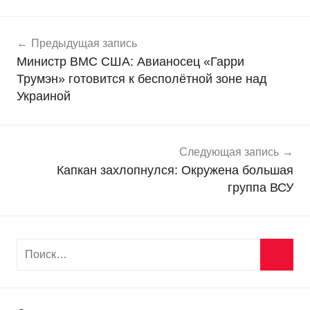
Навигация
Н
Предыдущая запись
о
по
Министр ВМС США: Авианосец «Гарри
в
записям
Трумэн» готовится к бесполётной зоне над
о
Украиной
с
т
и
Следующая запись
Капкан захлопнулся: Окружена большая
группа ВСУ