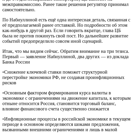
межправкомиссию. Ранее такие решения регулятор принимал
самостоятельно.
По Набиуллиной есть ещё одна интересная деталь, связанная с
её предполагаемой ранее отставкой. Но подробности об этом
как-нибудь в другой раз. Если говорить вкратце, глава ЦБ
была не против покинуть свой пост. Но дальнейшее развитие
событий предопределило совсем иной сценарий.
Итак, что мы видим сейчас. Обратим внимание на три тезиса.
Первый — заявление Набиуллиной, два других — из доклада
Банка России
▫️Снижение ключевой ставки поможет структурной
перестройке экономики РФ, не создавая проинфляционных
рисков
▫️Основным фактором формирования курса валюты в
экономике с ограничениями на движение капитала, к которым
отныне относится Россия, становится торговый баланс,
влияние финансового счета существенно снижается
▫️Инфляционные процессы в российской экономике в текущем
периоде в основном определяются шоками предложения,
вызванными внешними ограничениями и лишь в малой