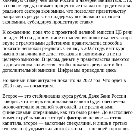
ключевую ставку, чем Банк России и намерен заниматься. Это,
в свою очередь, снижает процентные ставки по кредитам для
реального сектора экономики, что позволяет правительству
направлять ресурсы на поддержку все больших отраслей
экономики, субсидируя процентную ставку.
К сожалению, пока что о проектной целевой эмиссии ЦБ речи
не идет. Но на данном этапе и нынешняя политика регулятора
вкупе с грамотными действиями правительства способна
показать неплохой результат. Сейчас, в 2022 году, взят курс
именно на вливание денег госказны в экономику, а не на
целевую эмиссию. В целом, деньги у правительства имеются
в достаточном количестве, чтобы показать результат и без
дополнительной эмиссии. Цифры мы приводили здесь:
Но данный план актуален пока что на 2022 год. Что будет в
2023 году — посмотрим.
Второе — это стабилизация курса рубля. Даже Банк России
говорит, что теперь национальная валюта будет обеспечена
исключительно внешней торговлей, а не различными
финансовыми операциями, как это было ранее. До настоящего
момента рубль зависел от трёх факторов: первое — отток
капитала, второе — валютные спекуляции, и лишь в третью
очередь от фундаментального фактора — внешней торговли.