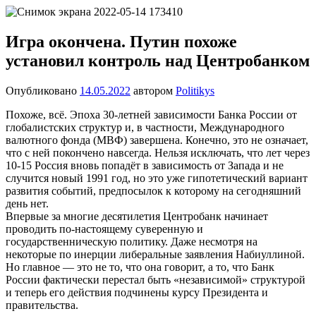
Перейти
Новости
Ещё
к
один
содержимому
Игра окончена. Путин похоже
сайт
установил контроль над Центробанком
на
WordPress
Опубликовано
14.05.2022
автором
Politikys
Похоже, всё. Эпоха 30-летней зависимости Банка России от
глобалистских структур и, в частности, Международного
валютного фонда (МВФ) завершена. Конечно, это не означает,
что с ней покончено навсегда. Нельзя исключать, что лет через
10-15 Россия вновь попадёт в зависимость от Запада и не
случится новый 1991 год, но это уже гипотетический вариант
развития событий, предпосылок к которому на сегодняшний
день нет.
Впервые за многие десятилетия Центробанк начинает
проводить по-настоящему суверенную и
государственническую политику. Даже несмотря на
некоторые по инерции либеральные заявления Набиуллиной.
Но главное — это не то, что она говорит, а то, что Банк
России фактически перестал быть «независимой» структурой
и теперь его действия подчинены курсу Президента и
правительства.