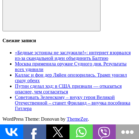
Поиск
Свежие записи
«Бедные эстонцы не заслужили!»: интернет взорвался
из-за скандальной идеи объединить Балтию
Москва применила оружие Судного дня. Результаты
всех удивили
Каллас и фон дер Ляйен опозорились. Трамп унизил
сразу обеих
Путин сделал ход: в США признали — отказаться
опаснее, чем согласиться
Советовать Зеленскому – внуку героя Великой
Отечественной – станет Фриланд – внучка пособника
Гитлера
WordPress Theme: Donovan by
ThemeZee
.