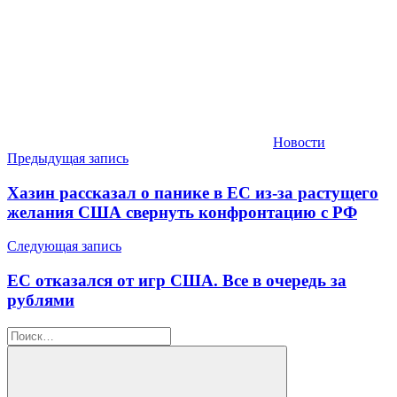
Новости
Навигация
Предыдущая запись
по
Хазин рассказал о панике в ЕС из-за растущего
записям
желания США свернуть конфронтацию с РФ
Следующая запись
ЕС отказался от игр США. Все в очередь за
рублями
Найти: