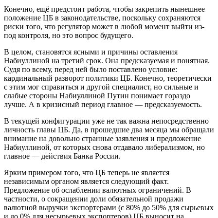
Конечно, ещё предстоит работа, чтобы закрепить нынешнее
положение ЦБ в законодательстве, поскольку сохраняются
риски того, что регулятор может в любой момент выйти из-
под контроля, но это вопрос будущего.
В целом, становятся ясными и причины оставления
Набиуллиной на третий срок. Она предсказуемая и понятная.
Судя по всему, перед ней было поставлено условие:
кардинальный разворот политики ЦБ. Конечно, теоретически
с этим мог справиться и другой специалист, но сильные и
слабые стороны Набиуллиной Путин понимает гораздо
лучше. А в кризисный период главное — предсказуемость.
В текущей конфигурации уже не так важна непосредственно
личность главы ЦБ. Да, в прошедшие два месяца мы обращали
внимание на довольно странные заявления и предложение
Набиуллиной, от которых снова отдавало либерализмом, но
главное — действия Банка России.
Ярким примером того, что ЦБ теперь не является
независимым органом является следующий факт.
Предложение об ослаблении валютных ограничений. В
частности, о сокращении доли обязательной продажи
валютной выручки экспортерами (с 80% до 50% для сырьевых
и до 0% для несырьевых экспортеров) ЦБ выносит на