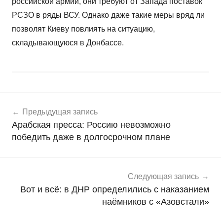
российской армии, они требуют от Запада поставок
РСЗО в ряды ВСУ. Однако даже такие меры вряд ли
позволят Киеву повлиять на ситуацию,
складывающуюся в Донбассе.
Навигация
Н
Предыдущая запись
о
по
Арабская пресса: Россию невозможно
в
записям
победить даже в долгосрочном плане
о
с
т
и
Следующая запись
Вот и всё: в ДНР определились с наказанием
наёмников с «Азовстали»