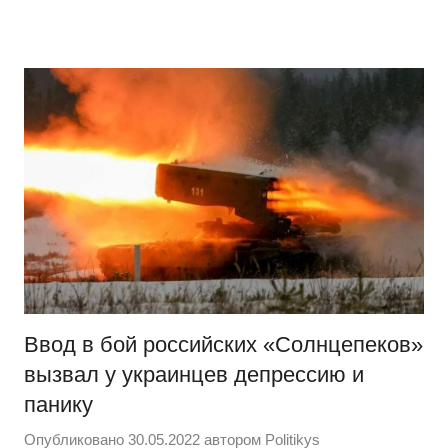
Перейти
Новости
Ещё
к
один
содержимому
сайт
на
WordPress
Ввод в бой российских «Солнцепеков»
вызвал у украинцев депрессию и
панику
Опубликовано
30.05.2022
автором
Politikys