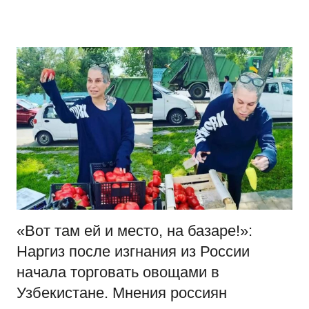
Перейти
Новости
Ещё
к
один
содержимому
сайт
на
WordPress
«Вот там ей и место, на базаре!»:
Наргиз после изгнания из России
начала торговать овощами в
Узбекистане. Мнения россиян