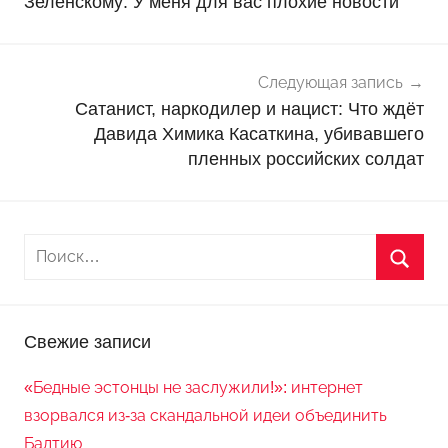
записям
Зеленскому: У меня для вас плохие новости
о
с
т
и
Следующая запись
Сатанист, наркодилер и нацист: Что ждёт
Давида Химика Касаткина, убивавшего
пленных российских солдат
Свежие записи
«Бедные эстонцы не заслужили!»: интернет
взорвался из-за скандальной идеи объединить
Балтию