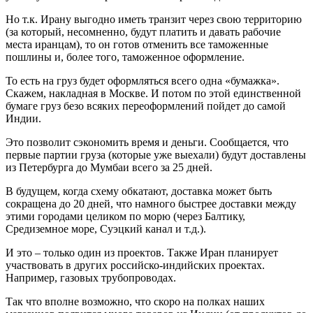
Но т.к. Ирану выгодно иметь транзит через свою территорию
(за который, несомненно, будут платить и давать рабочие
места иранцам), то он готов отменить все таможенные
пошлины и, более того, таможенное оформление.
То есть на груз будет оформляться всего одна «бумажка».
Скажем, накладная в Москве. И потом по этой единственной
бумаге груз безо всяких переоформлений пойдет до самой
Индии.
Это позволит сэкономить время и деньги. Сообщается, что
первые партии груза (которые уже выехали) будут доставлены
из Петербурга до Мумбаи всего за 25 дней.
В будущем, когда схему обкатают, доставка может быть
сокращена до 20 дней, что намного быстрее доставки между
этими городами целиком по морю (через Балтику,
Средиземное море, Суэцкий канал и т.д.).
И это – только один из проектов. Также Иран планирует
участвовать в других российско-индийских проектах.
Например, газовых трубопроводах.
Так что вполне возможно, что скоро на полках наших