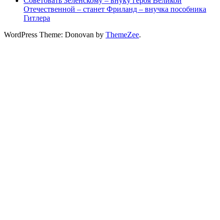
Советовать Зеленскому – внуку героя Великой
Отечественной – станет Фриланд – внучка пособника
Гитлера
WordPress Theme: Donovan by
ThemeZee
.