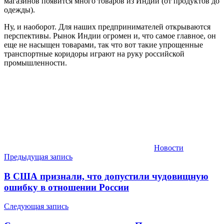
магазинов появится много товаров из Индии (от продуктов до
одежды).
Ну, и наоборот. Для наших предпринимателей открываются
перспективы. Рынок Индии огромен и, что самое главное, он
еще не насыщен товарами, так что вот такие упрощенные
транспортные коридоры играют на руку российской
промышленности.
Новости
Навигация
Предыдущая запись
по
В США признали, что допустили чудовищную
записям
ошибку в отношении России
Следующая запись