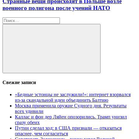
Странные вещи происходят в Польше возле
военного полигона после учений НАТО
Найти:
Поиск
Свежие записи
«Бедные эстонцы не заслужили!»: интернет взорвался
из-за скандальной идеи объединить Балтию
Москва применила оружие Судного дня. Результаты
всех удивили
Каллас и фон дер Ляйен опозорились. Трамп унизил
сразу обеих
Путин сделал ход: в США признали — отказаться
опаснее, чем согласиться