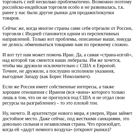
торговать с ней несколько проблематично. Возможно поэтому
российско-индийская торговля особо и не развивалась, т.к.
ранее у нас были другие рынки для продажи/покупки
товаров.
Сейчас же, когда многие страны сами себя отрезали от России,
торговля с Индией становится одним из перспективных
направлений. Только вот проблемы, описанные выше, никуда
не делись: обмениваться товарами нам по прежнему сложно.
И вот тут нам может помочь Иран. Да, а самая «страна-изгой»,
над которой так смеются наши либералы. Им же хочется,
чтобы мы дружили исключительно с США и Европой.
Точнее, не дружили, а послушно исполняли указания,
выгодные Западу (как Борис Николаевич).
Если же Россия имеет собственные интересы, а также
хорошие отношения с Ираном (вся «вина» которого только
лишь в том, что он не прогнулся под США и не отдал свои
ресурсы на разграбление) – то это плохой тон.
Ну, ничего. В архитектуре нового мира, я уверен, Иран займет
достойное место. Даже сейчас, под жесткими санкциями, это
довольно сильная и независимая страна. Что произойдет,
когда ей «дадут немного воздуха» (откроют рынки)?