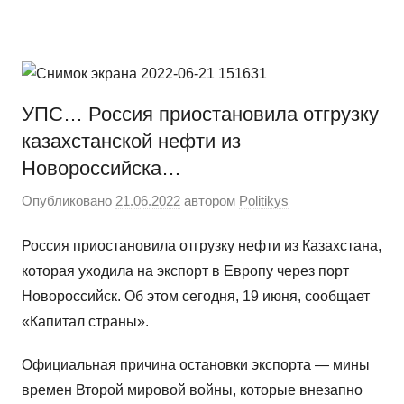
Перейти
Новости
Ещё
к
один
содержимому
сайт
на
УПС… Россия приостановила отгрузку
WordPress
казахстанской нефти из
Новороссийска…
Опубликовано
21.06.2022
автором
Politikys
Россия приостановила отгрузку нефти из Казахстана,
которая уходила на экспорт в Европу через порт
Новороссийск. Об этом сегодня, 19 июня, сообщает
«Капитал страны».
Официальная причина остановки экспорта — мины
времен Второй мировой войны, которые внезапно