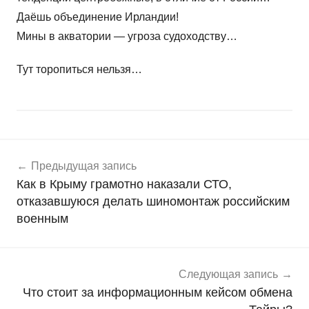
Даёшь объединение Ирландии!
Мины в акватории — угроза судоходству…
Тут торопиться нельзя…
Навигация
Н
Предыдущая запись
о
по
Как в Крыму грамотно наказали СТО,
в
записям
отказавшуюся делать шиномонтаж российским
о
военным
с
т
и
Следующая запись
Что стоит за информационным кейсом обмена