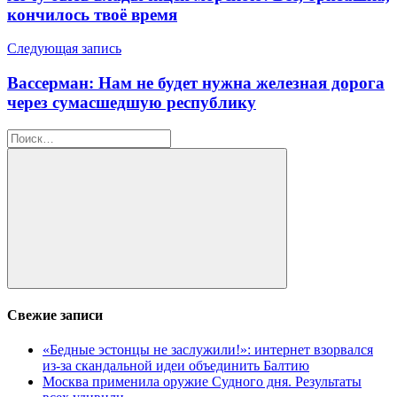
записям
кончилось твоё время
Следующая запись
Вассерман: Нам не будет нужна железная дорога
через сумасшедшую республику
Найти:
Поиск
Свежие записи
«Бедные эстонцы не заслужили!»: интернет взорвался
из-за скандальной идеи объединить Балтию
Москва применила оружие Судного дня. Результаты