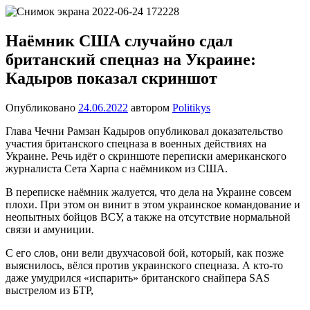
Перейти
Новости
Ещё
к
один
содержимому
Наёмник США случайно сдал
сайт
британский спецназ на Украине:
на
WordPress
Кадыров показал скриншот
Опубликовано
24.06.2022
автором
Politikys
Глава Чечни Рамзан Кадыров опубликовал доказательство
участия британского спецназа в военных действиях на
Украине. Речь идёт о скриншоте переписки американского
журналиста Сета Харпа с наёмником из США.
В переписке наёмник жалуется, что дела на Украине совсем
плохи. При этом он винит в этом украинское командование и
неопытных бойцов ВСУ, а также на отсутствие нормальной
связи и амуниции.
С его слов, они вели двухчасовой бой, который, как позже
выяснилось, вёлся против украинского спецназа. А кто-то
даже умудрился «испарить» британского снайпера SAS
выстрелом из БТР,