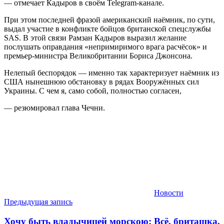
— отмечает Кадыров в своём Telegram-канале.
При этом последней фразой американский наёмник, по сути,
выдал участие в конфликте бойцов британской спецслужбы
SAS. В этой связи Рамзан Кадыров выразил желание
послушать оправдания «непримиримого врага расчёсок» и
премьер-министра Великобритании Бориса Джонсона.
Нелепый беспорядок — именно так характеризует наёмник из
США нынешнюю обстановку в рядах Вооружённых сил
Украины. С чем я, само собой, полностью согласен,
— резюмировал глава Чечни.
Новости
Навигация
Предыдущая запись
по
Хочу быть владычицей морскою: Всё, бриташка,