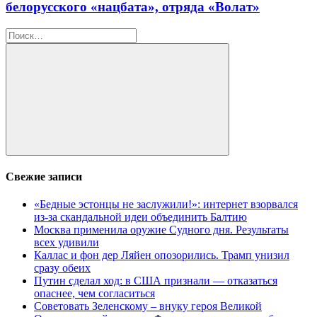
белорусского «нацбата», отряда «Волат»
Найти:
Поиск
Свежие записи
«Бедные эстонцы не заслужили!»: интернет взорвался
из-за скандальной идеи объединить Балтию
Москва применила оружие Судного дня. Результаты
всех удивили
Каллас и фон дер Ляйен опозорились. Трамп унизил
сразу обеих
Путин сделал ход: в США признали — отказаться
опаснее, чем согласиться
Советовать Зеленскому – внуку героя Великой