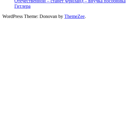
Отечественной – станет Фриланд – внучка пособника
Гитлера
WordPress Theme: Donovan by
ThemeZee
.