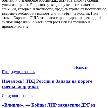
объявили о заморозке российских активов, многие бренды
ушли из страны. Евросоюз утвердил уже шесть пакетов
санкций, которые, в частности, предусматривают постепенное
введение эмбарго на импорт угля и нефти из России. При
этом в Европе и США эти шаги спровоцировали рекордный
скачок инфляции, в частности рост цен на топливо и
продовольствие.
Новости
Навигация
Предыдущая запись
по
Началось? ТВД России и Запада на пороге
записям
смены координат
Следующая запись
«Влипли». — Бойцы ЛНР захватили ДРГ из