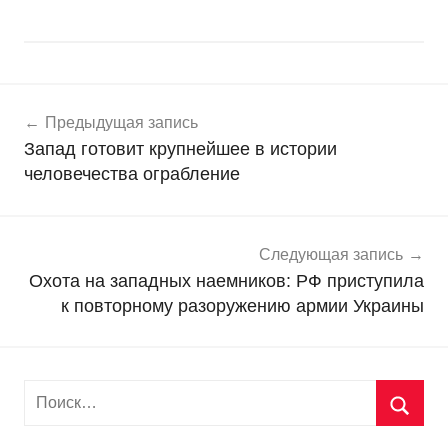
Навигация
Н
Предыдущая запись
о
по
Запад готовит крупнейшее в истории
в
записям
человечества ограбление
о
с
т
и
Следующая запись
Охота на западных наемников: РФ приступила
к повторному разоружению армии Украины