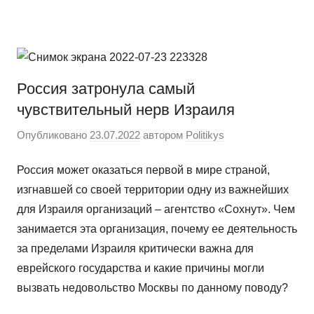
Перейти
Новости
Ещё
к
один
содержимому
сайт
на
Россия затронула самый
WordPress
чувствительный нерв Израиля
Опубликовано
23.07.2022
автором
Politikys
Россия может оказаться первой в мире страной,
изгнавшей со своей территории одну из важнейших
для Израиля организаций – агентство «Сохнут». Чем
занимается эта организация, почему ее деятельность
за пределами Израиля критически важна для
еврейского государства и какие причины могли
вызвать недовольство Москвы по данному поводу?