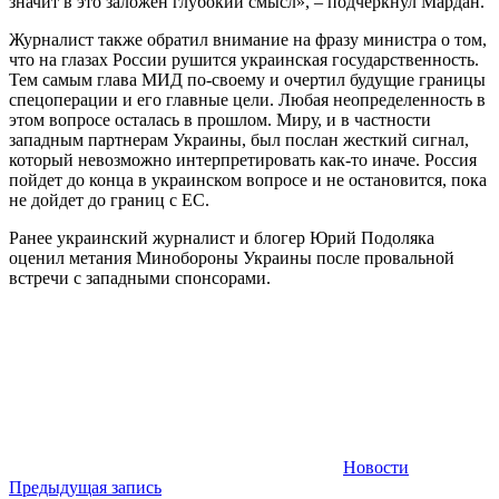
значит в это заложен глубокий смысл», – подчеркнул Мардан.
Журналист также обратил внимание на фразу министра о том,
что на глазах России рушится украинская государственность.
Тем самым глава МИД по-своему и очертил будущие границы
спецоперации и его главные цели. Любая неопределенность в
этом вопросе осталась в прошлом. Миру, и в частности
западным партнерам Украины, был послан жесткий сигнал,
который невозможно интерпретировать как-то иначе. Россия
пойдет до конца в украинском вопросе и не остановится, пока
не дойдет до границ с ЕС.
Ранее украинский журналист и блогер Юрий Подоляка
оценил метания Минобороны Украины после провальной
встречи с западными спонсорами.
Новости
Навигация
Предыдущая запись