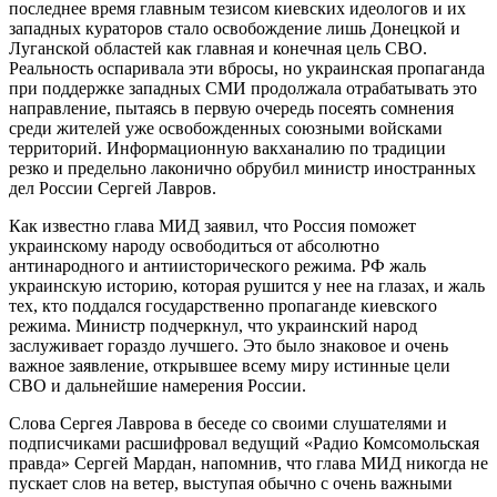
последнее время главным тезисом киевских идеологов и их
западных кураторов стало освобождение лишь Донецкой и
Луганской областей как главная и конечная цель СВО.
Реальность оспаривала эти вбросы, но украинская пропаганда
при поддержке западных СМИ продолжала отрабатывать это
направление, пытаясь в первую очередь посеять сомнения
среди жителей уже освобожденных союзными войсками
территорий. Информационную вакханалию по традиции
резко и предельно лаконично обрубил министр иностранных
дел России Сергей Лавров.
Как известно глава МИД заявил, что Россия поможет
украинскому народу освободиться от абсолютно
антинародного и антиисторического режима. РФ жаль
украинскую историю, которая рушится у нее на глазах, и жаль
тех, кто поддался государственно пропаганде киевского
режима. Министр подчеркнул, что украинский народ
заслуживает гораздо лучшего. Это было знаковое и очень
важное заявление, открывшее всему миру истинные цели
СВО и дальнейшие намерения России.
Слова Сергея Лаврова в беседе со своими слушателями и
подписчиками расшифровал ведущий «Радио Комсомольская
правда» Сергей Мардан, напомнив, что глава МИД никогда не
пускает слов на ветер, выступая обычно с очень важными