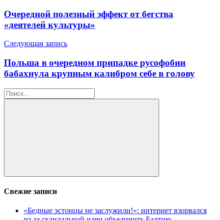
по
Очередной полезный эффект от бегства
записям
«деятелей культуры»
Следующая запись
Польша в очередном припадке русофобии
бабахнула крупным калибром себе в голову
Найти:
Поиск
Свежие записи
«Бедные эстонцы не заслужили!»: интернет взорвался
из-за скандальной идеи объединить Балтию