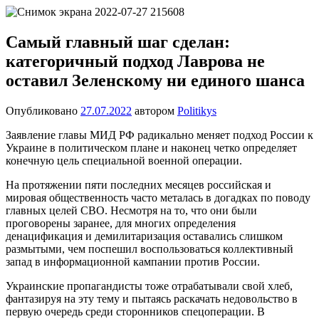
Перейти
Новости
Ещё
к
один
содержимому
Самый главный шаг сделан:
сайт
категоричный подход Лаврова не
на
WordPress
оставил Зеленскому ни единого шанса
Опубликовано
27.07.2022
автором
Politikys
Заявление главы МИД РФ радикально меняет подход России к
Украине в политическом плане и наконец четко определяет
конечную цель специальной военной операции.
На протяжении пяти последних месяцев российская и
мировая общественность часто металась в догадках по поводу
главных целей СВО. Несмотря на то, что они были
проговорены заранее, для многих определения
денацификация и демилитаризация оставались слишком
размытыми, чем поспешил воспользоваться коллективный
запад в информационной кампании против России.
Украинские пропагандисты тоже отрабатывали свой хлеб,
фантазируя на эту тему и пытаясь раскачать недовольство в
первую очередь среди сторонников спецоперации. В