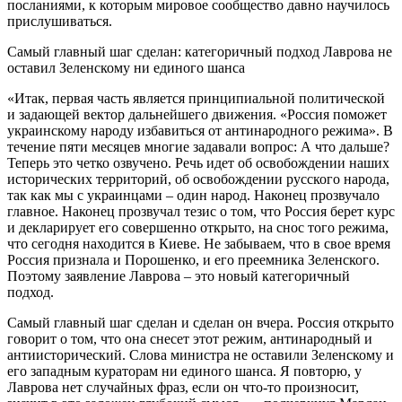
посланиями, к которым мировое сообщество давно научилось
прислушиваться.
Самый главный шаг сделан: категоричный подход Лаврова не
оставил Зеленскому ни единого шанса
«Итак, первая часть является принципиальной политической
и задающей вектор дальнейшего движения. «Россия поможет
украинскому народу избавиться от антинародного режима». В
течение пяти месяцев многие задавали вопрос: А что дальше?
Теперь это четко озвучено. Речь идет об освобождении наших
исторических территорий, об освобождении русского народа,
так как мы с украинцами – один народ. Наконец прозвучало
главное. Наконец прозвучал тезис о том, что Россия берет курс
и декларирует его совершенно открыто, на снос того режима,
что сегодня находится в Киеве. Не забываем, что в свое время
Россия признала и Порошенко, и его преемника Зеленского.
Поэтому заявление Лаврова – это новый категоричный
подход.
Самый главный шаг сделан и сделан он вчера. Россия открыто
говорит о том, что она снесет этот режим, антинародный и
антиисторический. Слова министра не оставили Зеленскому и
его западным кураторам ни единого шанса. Я повторю, у
Лаврова нет случайных фраз, если он что-то произносит,