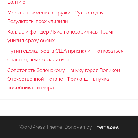
Балтию
Москва применила оружие Судного дня.
Результаты всех удивили
Каллас и фон дер Ляйен опозорились. Трамп
унизил сразу обеих
Путин сделал ход: в США признали — отказаться
опаснее, чем согласиться
Советовать Зеленскому – внуку героя Великой
Отечественной – станет Фриланд – внучка
пособника Гитлера
WordPress Theme: Donovan by
ThemeZee
.