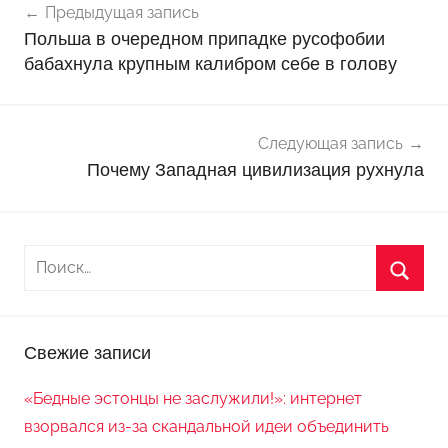
Предыдущая запись
о
по
Польша в очередном припадке русофобии
в
записям
бабахнула крупным калибром себе в голову
о
с
т
Следующая запись
и
Почему Западная цивилизация рухнула
Свежие записи
«Бедные эстонцы не заслужили!»: интернет
взорвался из-за скандальной идеи объединить