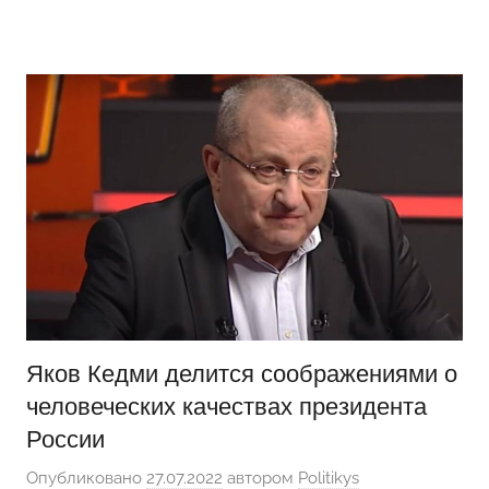
Перейти
Новости
Ещё
к
один
содержимому
сайт
на
WordPress
Яков Кедми делится соображениями о
человеческих качествах президента
России
Опубликовано
27.07.2022
автором
Politikys