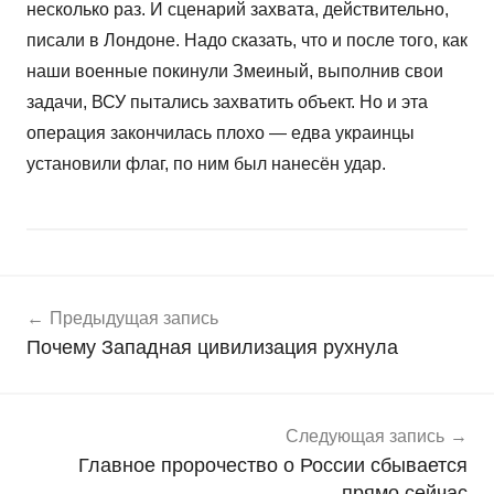
несколько раз. И сценарий захвата, действительно,
писали в Лондоне. Надо сказать, что и после того, как
наши военные покинули Змеиный, выполнив свои
задачи, ВСУ пытались захватить объект. Но и эта
операция закончилась плохо — едва украинцы
установили флаг, по ним был нанесён удар.
Навигация
Н
Предыдущая запись
о
по
Почему Западная цивилизация рухнула
в
записям
о
с
т
Следующая запись
и
Главное пророчество о России сбывается
прямо сейчас