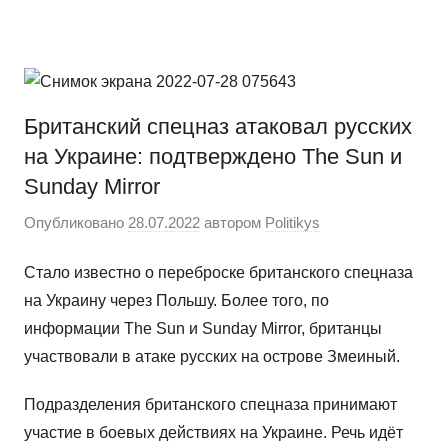
Перейти
Новости
Ещё
к
один
содержимому
сайт
на
Британский спецназ атаковал русских
WordPress
на Украине: подтверждено The Sun и
Sunday Mirror
Опубликовано
28.07.2022
автором
Politikys
Стало известно о переброске британского спецназа
на Украину через Польшу. Более того, по
информации The Sun и Sunday Mirror, британцы
участвовали в атаке русских на острове Змеиный.
Подразделения британского спецназа принимают
участие в боевых действиях на Украине. Речь идёт