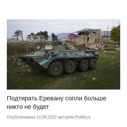
Перейти
Новости
Ещё
к
один
содержимому
сайт
на
WordPress
Подтирать Еревану сопли больше
никто не будет
Опубликовано
14.08.2022
автором
Politikys