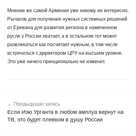
Мнение же самой Армении уже никому не интересно.
Рычагов для получения нужных системных решений
от Еревана для развития региона в намеченном
русле у России хватает, а в остальном тот может
развлекаться как посчитает нужным, в том числе
встречаться с директором ЦРУ на высшем уровне.
Это уже ничего принципиально не изменит.
Навигация
Н
Предыдущая запись
о
по
Если Изю Урганта в любом амплуа вернут на
в
записям
ТВ, это будет плевком в душу России
о
с
т