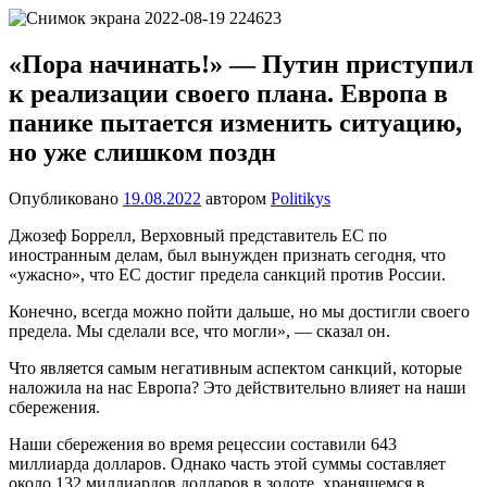
Перейти
Новости
Ещё
к
один
содержимому
«Пора начинать!» — Путин приступил
сайт
к реализации своего плана. Европа в
на
WordPress
панике пытается изменить ситуацию,
но уже слишком поздн
Опубликовано
19.08.2022
автором
Politikys
Джозеф Боррелл, Верховный представитель ЕС по
иностранным делам, был вынужден признать сегодня, что
«ужасно», что ЕС достиг предела санкций против России.
Конечно, всегда можно пойти дальше, но мы достигли своего
предела. Мы сделали все, что могли», — сказал он.
Что является самым негативным аспектом санкций, которые
наложила на нас Европа? Это действительно влияет на наши
сбережения.
Наши сбережения во время рецессии составили 643
миллиарда долларов. Однако часть этой суммы составляет
около 132 миллиардов долларов в золоте, хранящемся в