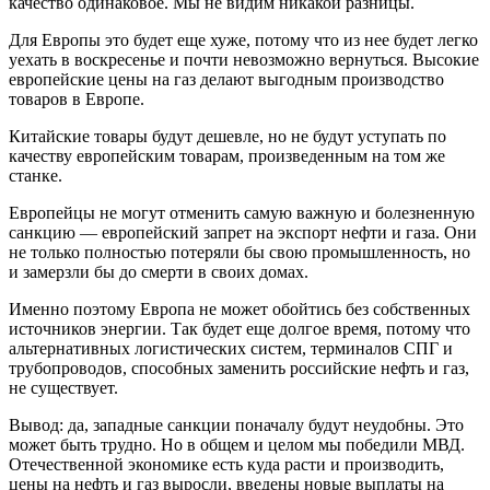
качество одинаковое. Мы не видим никакой разницы.
Для Европы это будет еще хуже, потому что из нее будет легко
уехать в воскресенье и почти невозможно вернуться. Высокие
европейские цены на газ делают выгодным производство
товаров в Европе.
Китайские товары будут дешевле, но не будут уступать по
качеству европейским товарам, произведенным на том же
станке.
Европейцы не могут отменить самую важную и болезненную
санкцию — европейский запрет на экспорт нефти и газа. Они
не только полностью потеряли бы свою промышленность, но
и замерзли бы до смерти в своих домах.
Именно поэтому Европа не может обойтись без собственных
источников энергии. Так будет еще долгое время, потому что
альтернативных логистических систем, терминалов СПГ и
трубопроводов, способных заменить российские нефть и газ,
не существует.
Вывод: да, западные санкции поначалу будут неудобны. Это
может быть трудно. Но в общем и целом мы победили МВД.
Отечественной экономике есть куда расти и производить,
цены на нефть и газ выросли, введены новые выплаты на